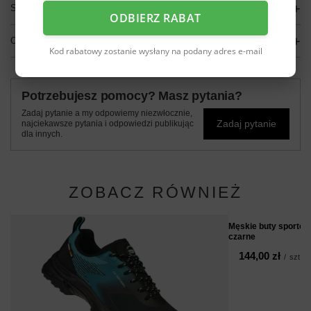
SZCZEGÓŁOWE DANE
ODBIERZ RABAT
OPINIE
(0)
Kod rabatowy zostanie wysłany na podany adres e-mail
Potrzebujesz pomocy? Masz pytania?
Zadaj pytanie a my odpowiemy niezwłocznie,
Zadaj pytanie
najciekawsze pytania i odpowiedzi publikując
dla innych.
ZOBACZ RÓWNIEŻ
Męskie buty sporto
czarne
144,00 zł
/
szt.