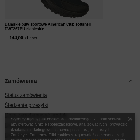
Damskie buty sportowe American Club softshell
DWT267BU niebieskie
144,00 zł
/
szt.
Zamówienia
Status zamówienia
Śledzenie przesyłki
Chcę zareklamować produkt
Wykorzystujemy pliki cookies do prawidłowego działania serwisu,
aby oferować funkcje społecznościowe, analizować ruch i prowadzić
Chcę zwrócić produkt
działania marketingowe - zarówno przez nas, jak i naszych
Chcę wymienić produkt
Zaufanych Partnerów. Pliki cookies służą również do personalizacji