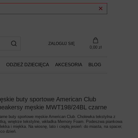
ZALOGUJ SIĘ
0,00 zł
ODZIEŻ DZIECIĘCA
AKCESORIA
BLOG
ęskie buty sportowe American Club
neakersy męskie MWT198/24BL czarne
arne buty sportowe męskie American Club. Cholewka tekstylna z
atką, wnętrze tekstylne, wkładka Memory Foam. Podeszwa piankowa
lekka i miękka. Na wiosnę, lato i ciepłą jesień: do miasta, na spacer,
 co dzień.