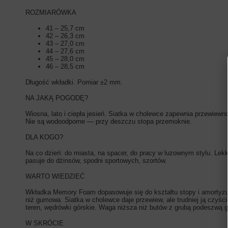
ROZMIARÓWKA
41 – 25,7 cm
42 – 26,3 cm
43 – 27,0 cm
44 – 27,6 cm
45 – 28,0 cm
46 – 28,5 cm
Długość wkładki. Pomiar ±2 mm.
NA JAKĄ POGODĘ?
Wiosna, lato i ciepła jesień. Siatka w cholewce zapewnia przewiewn
Nie są wodoodporne — przy deszczu stopa przemoknie.
DLA KOGO?
Na co dzień: do miasta, na spacer, do pracy w luzownym stylu. Lek
pasuje do dżinsów, spodni sportowych, szortów.
WARTO WIEDZIEĆ
Wkładka Memory Foam dopasowuje się do kształtu stopy i amortyzu
niż gumowa. Siatka w cholewce daje przewiew, ale trudniej ją czyśc
teren, wędrówki górskie. Waga niższa niż butów z grubą podeszwą
W SKRÓCIE