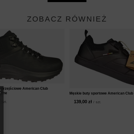
ZOBACZ RÓWNIEŻ
 przejściowe American Club
arne
Męskie buty sportowe American Clu
139,00 zł
szt.
/
szt.