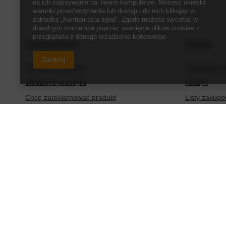
na ich zapisywanie na Twoim komputerze. Możesz określić
warunki przechowywania lub dostępu do nich klikając w
zakładkę „Konfiguracja zgód”. Zgodę możesz wycofać w
dowolnym momencie poprzez usunięcie plików cookies z
przeglądarki z danego urządzenia końcowego.
Zamówienia
Konto
Zamknij
Status zamówienia
Zarejestruj s
Śledzenie przesyłki
Koszyk
Chcę zareklamować produkt
Listy zakup
Chcę zwrócić produkt
Lista zakup
Chcę wymienić produkt
Historia tran
Kontakt
Moje rabaty
Newsletter