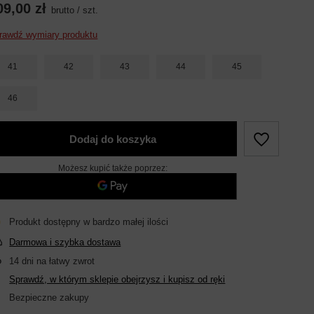
09,00 zł
brutto
/
szt.
rawdź wymiary produktu
41
42
43
44
45
46
Dodaj do koszyka
Możesz kupić także poprzez:
Produkt dostępny w bardzo małej ilości
Darmowa i szybka dostawa
14
dni na łatwy zwrot
Sprawdź, w którym sklepie obejrzysz i kupisz od ręki
Bezpieczne zakupy