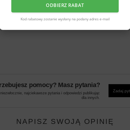
ODBIERZ RABAT
Kod rabatowy zostanie wysłany na podany adres e-mail
rzebujesz pomocy? Masz pytania?
Zadaj py
iezwłocznie, najciekawsze pytania i odpowiedzi publikując
dla innych.
NAPISZ SWOJĄ OPINIĘ