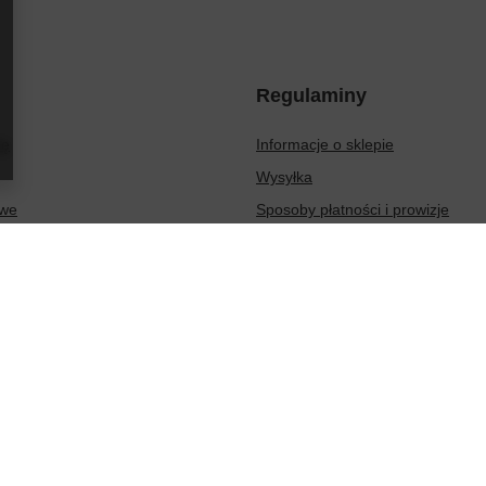
Regulaminy
ię
Informacje o sklepie
Wysyłka
owe
Sposoby płatności i prowizje
ionych produktów
Regulamin
sakcji
Polityka prywatności
Odstąpienie od umowy