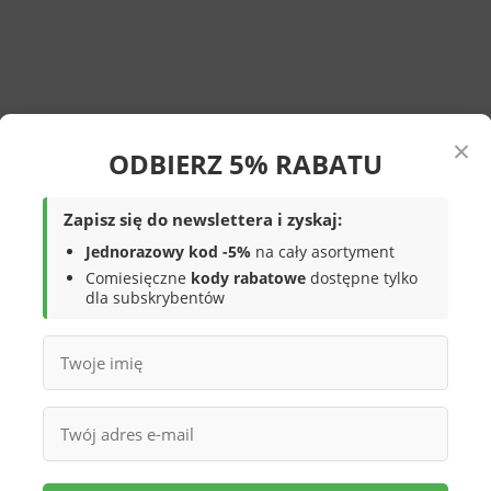
×
ODBIERZ 5% RABATU
Zapisz się do newslettera i zyskaj:
ość — stopa oddycha w ciepłe dni. Bez ocieplenia, nie na zimę.
Jednorazowy kod -5%
na cały asortyment
Comiesięczne
kody rabatowe
dostępne tylko
dla subskrybentów
kie i miękkie — wygodne przy długim chodzeniu. Kolor czarny
je. Podeszwa piankowa jest miękka, ale szybciej się zużywa
ić niż skórę. Buty bez wzmocnień — nie nadają się na trudny
 gumową.