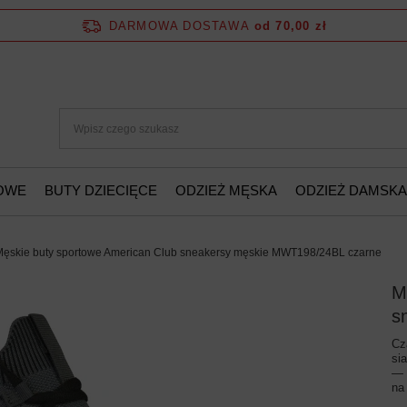
DARMOWA DOSTAWA
od 70,00 zł
ŻOWE
BUTY DZIECIĘCE
ODZIEŻ MĘSKA
ODZIEŻ DAMSKA
Męskie buty sportowe American Club sneakersy męskie MWT198/24BL czarne
M
s
Cz
si
— 
na