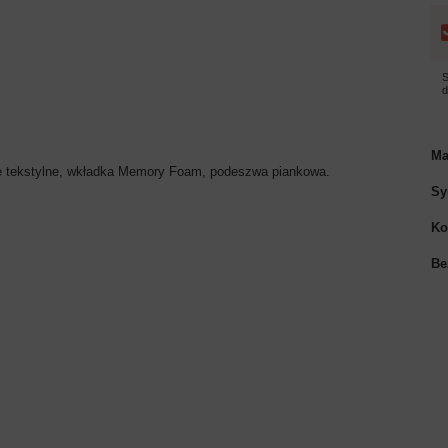
S
Ma
rze tekstylne, wkładka Memory Foam, podeszwa piankowa.
Sy
Ko
Be