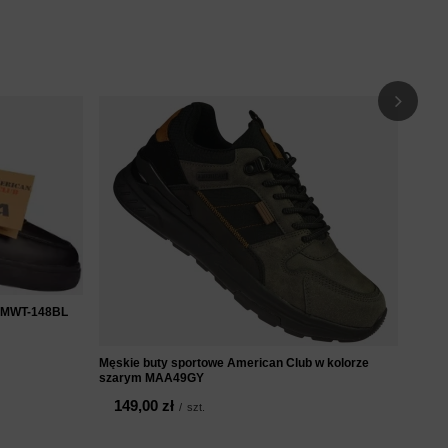
Męski
męsk
11
b MWT-148BL
Męskie buty sportowe American Club w kolorze
szarym MAA49GY
149,00 zł
/
szt.