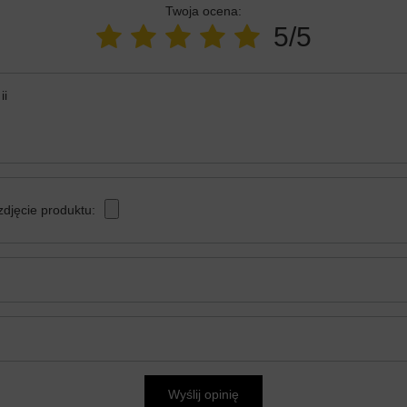
Twoja ocena:
5/5
ii
zdjęcie produktu:
Wyślij opinię