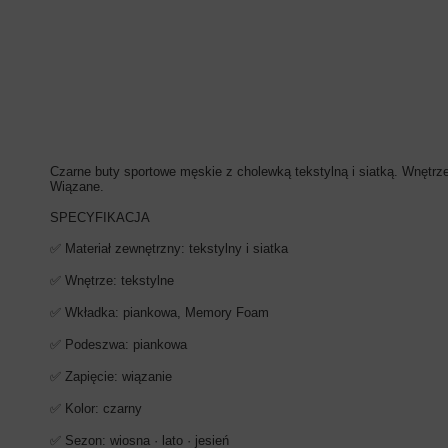
Czarne buty sportowe męskie z cholewką tekstylną i siatką. Wnęt
Wiązane.
SPECYFIKACJA
✅ Materiał zewnętrzny: tekstylny i siatka
✅ Wnętrze: tekstylne
✅ Wkładka: piankowa, Memory Foam
✅ Podeszwa: piankowa
✅ Zapięcie: wiązanie
✅ Kolor: czarny
✅ Sezon: wiosna · lato · jesień