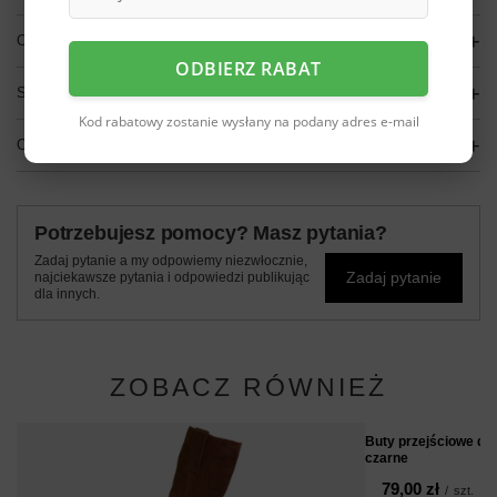
OPIS
ODBIERZ RABAT
SZCZEGÓŁOWE DANE
Kod rabatowy zostanie wysłany na podany adres e-mail
OPINIE
(0)
Potrzebujesz pomocy? Masz pytania?
Zadaj pytanie a my odpowiemy niezwłocznie,
Zadaj pytanie
najciekawsze pytania i odpowiedzi publikując
dla innych.
ZOBACZ RÓWNIEŻ
Buty przejściowe d
czarne
79,00 zł
/
szt.