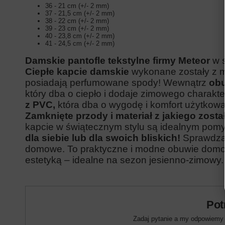
36 - 21 cm (+/- 2 mm)
37 - 21,5 cm (+/- 2 mm)
38 - 22 cm (+/- 2 mm)
39 - 23 cm (+/- 2 mm)
40 - 23,8 cm (+/- 2 mm)
41 - 24,5 cm (+/- 2 mm)
Damskie pantofle tekstylne firmy Meteor
w 
Ciepłe kapcie damskie
wykonane zostały z mi
posiadają perfumowane spody! Wewnątrz
obu
który dba o ciepło i dodaje zimowego charakte
z PVC,
która dba o wygodę i komfort użytkowa
Zamknięte przody i materiał z jakiego zost
kapcie w świątecznym stylu są idealnym pom
dla siebie lub dla swoich bliskich!
Sprawdzą 
domowe. To praktyczne i modne obuwie dom
estetyką – idealne na sezon jesienno-zimowy.
Pot
Zadaj pytanie a my odpowiemy n