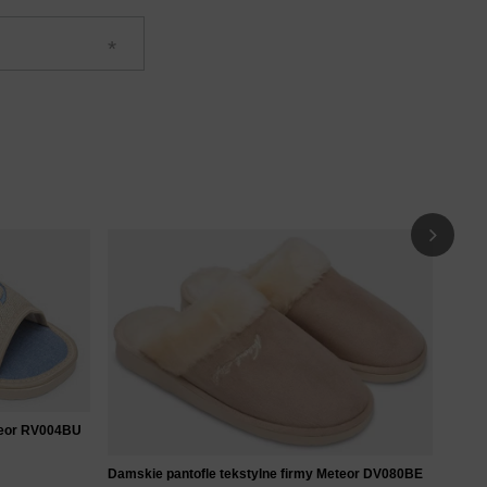
Damsk
różo
54
eteor RV004BU
Damskie pantofle tekstylne firmy Meteor DV080BE