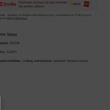
Darmowa dostawa do paczkomatu
lub punktu odbioru
mile - dostawy ze sklepów internetowych przy zamówieniu od
70,00 zł
są za
darmo
Więcej informacji.
rka
Meteor
mbol
DV239
lor
SZARY
zpieczeństwo - rodzaj ostrzeżenia
parametr bezpieczeństa