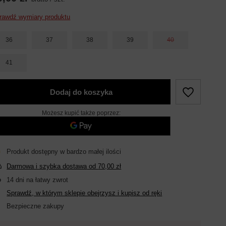
rawdź wymiary produktu
36
37
38
39
40
41
Dodaj do koszyka
Możesz kupić także poprzez:
Produkt dostępny w bardzo małej ilości
Darmowa i szybka dostawa
od
70,00 zł
14
dni na łatwy zwrot
Sprawdź, w którym sklepie obejrzysz i kupisz od ręki
Bezpieczne zakupy