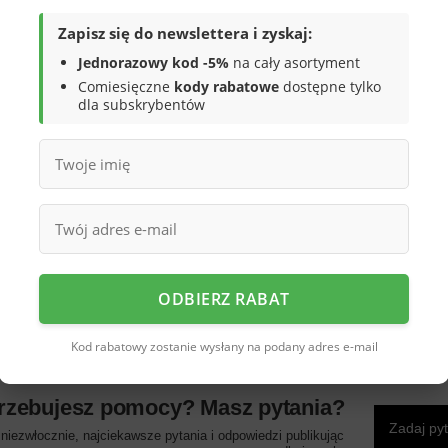
Zapisz się do newslettera i zyskaj:
Jednorazowy kod -5%
na cały asortyment
Comiesięczne
kody rabatowe
dostępne tylko
dla subskrybentów
szarym kolorze z wyszywaną sercem.
ękkiego tekstylnego materiału. Buty
wie zostało wykończone kożuchem
,
ru. Pantofle
posiadają miękką podeszwę
nie oraz tworzy produkt lekkim.
ały wykonane gwarantują ciepło
. Zimowe
ysłem na prezent pod choinkę.
Wybierz je
się idealnie w chłodne dni jako obuwie
owe, łączące wygodę z nowoczesną
ODBIERZ RABAT
Kod rabatowy zostanie wysłany na podany adres e-mail
rzebujesz pomocy? Masz pytania?
Zadaj py
iezwłocznie, najciekawsze pytania i odpowiedzi publikując