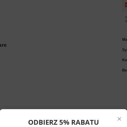
S
Ma
are
Sy
Ko
Be
×
ODBIERZ 5% RABATU