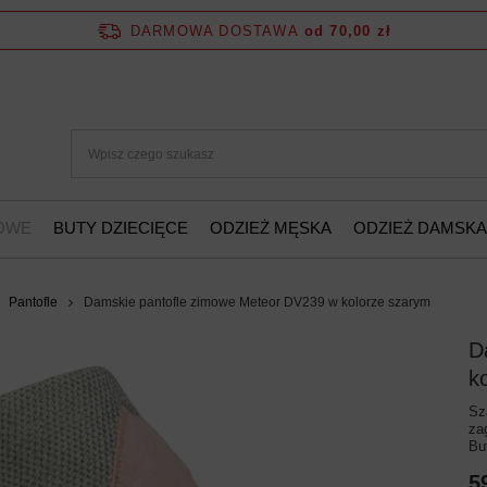
DARMOWA DOSTAWA
od 70,00 zł
ŻOWE
BUTY DZIECIĘCE
ODZIEŻ MĘSKA
ODZIEŻ DAMSKA
Pantofle
Damskie pantofle zimowe Meteor DV239 w kolorze szarym
D
k
Sz
za
Bu
5