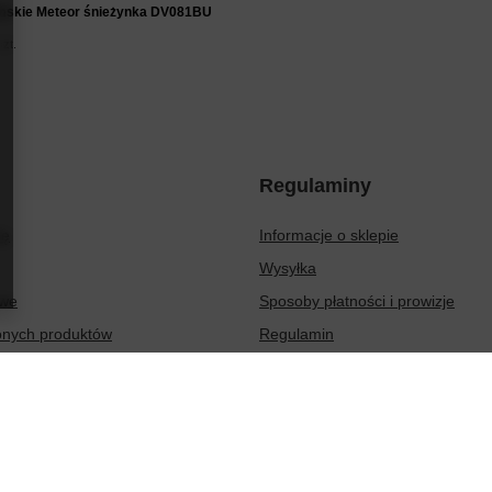
skie Meteor śnieżynka DV081BU
szt.
Regulaminy
ię
Informacje o sklepie
Wysyłka
owe
Sposoby płatności i prowizje
ionych produktów
Regulamin
sakcji
Polityka prywatności
Odstąpienie od umowy