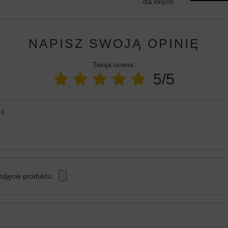
dla innych.
NAPISZ SWOJĄ OPINIĘ
Twoja ocena:
5/5
ii
zdjęcie produktu: