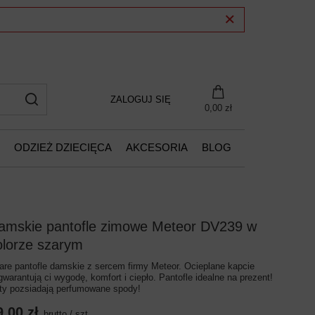
ZALOGUJ SIĘ
0,00 zł
ODZIEŻ DZIECIĘCA
AKCESORIA
BLOG
amskie pantofle zimowe Meteor DV239 w
olorze szarym
are pantofle damskie z sercem firmy Meteor. Ocieplane kapcie
gwarantują ci wygodę, komfort i ciepło. Pantofle idealne na prezent!
ty pozsiadają perfumowane spody!
9,00 zł
brutto
/
szt.