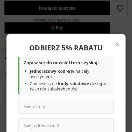
Dodaj do koszyka
Możesz kupić także poprzez:
×
Produkt dostępny w bardzo małej ilości
ODBIERZ 5% RABATU
Darmowa i szybka dostawa
14
dni na łatwy zwrot
Zapisz się do newslettera i zyskaj:
Sprawdź, w którym sklepie obejrzysz i kupisz od ręki
Jednorazowy kod -5%
na cały
Bezpieczne zakupy
asortyment
Comiesięczne
kody rabatowe
dostępne
tylko dla subskrybentów
Darmowa dostawa do paczkomatu lub punktu
odbioru
Smile - dostawy ze sklepów internetowych przy zamówieniu od
70,00 zł
są za
darmo
Więcej informacji.