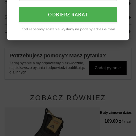
OPIS
ODBIERZ RABAT
SZCZEGÓŁOWE DANE
Kod rabatowy zostanie wysłany na podany adres e-mail
OPINIE
(0)
Potrzebujesz pomocy? Masz pytania?
Zadaj pytanie a my odpowiemy niezwłocznie,
Zadaj pytanie
najciekawsze pytania i odpowiedzi publikując
dla innych.
ZOBACZ RÓWNIEŻ
Buty zimowe dzieci
169,00 zł
/
szt.