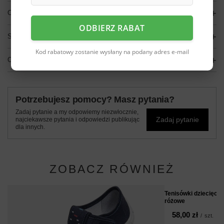
OPIS
ODBIERZ RABAT
SZCZEGÓŁOWE DANE
Kod rabatowy zostanie wysłany na podany adres e-mail
OPINIE
(0)
Potrzebujesz pomocy? Masz pytania?
Zadaj pytanie a my odpowiemy niezwłocznie,
Zadaj pytanie
najciekawsze pytania i odpowiedzi publikując
dla innych.
ZOBACZ RÓWNIEŻ
Tenisówki dziecięc
różowe
58,00 zł
/
szt.