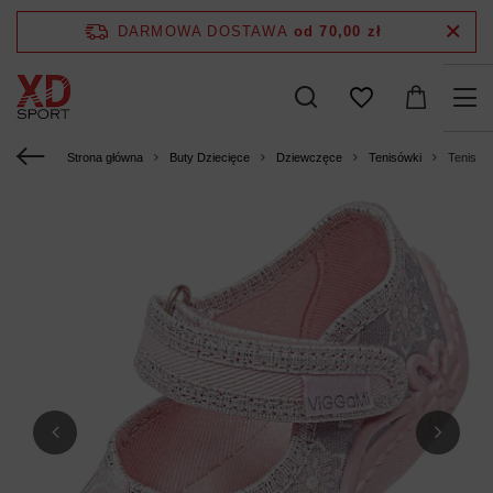
DARMOWA DOSTAWA
od 70,00 zł
Strona główna
Buty Dziecięce
Dziewczęce
Tenisówki
Tenisów