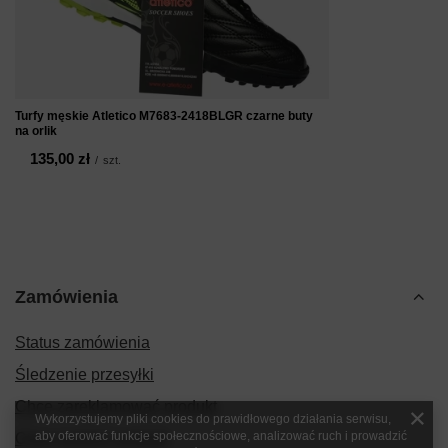
Turfy męskie Atletico M7683-2418BLGR czarne buty
na orlik
135,00 zł
/
szt.
Zamówienia
Status zamówienia
Śledzenie przesyłki
Chcę zareklamować produkt
Wykorzystujemy pliki cookies do prawidłowego działania serwisu,
aby oferować funkcje społecznościowe, analizować ruch i prowadzić
Chcę zwrócić produkt