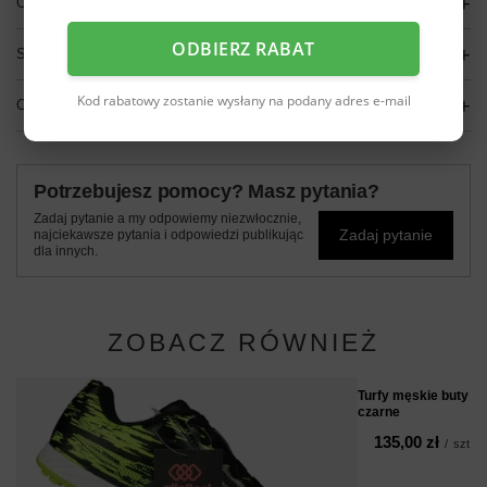
OPIS
ODBIERZ RABAT
SZCZEGÓŁOWE DANE
Kod rabatowy zostanie wysłany na podany adres e-mail
OPINIE
(0)
Potrzebujesz pomocy? Masz pytania?
Zadaj pytanie a my odpowiemy niezwłocznie,
Zadaj pytanie
najciekawsze pytania i odpowiedzi publikując
dla innych.
ZOBACZ RÓWNIEŻ
Turfy męskie buty n
czarne
135,00 zł
/
szt.