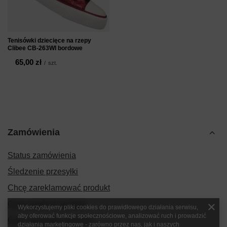
Tenisówki dziecięce na rzepy
Clibee CB-263WI bordowe
65,00 zł
/
szt.
Zamówienia
Status zamówienia
Śledzenie przesyłki
Chcę zareklamować produkt
Chcę zwrócić produkt
Wykorzystujemy pliki cookies do prawidłowego działania serwisu,
aby oferować funkcje społecznościowe, analizować ruch i prowadzić
Chcę wymienić produkt
działania marketingowe - zarówno przez nas, jak i naszych