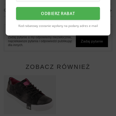
OPINIE
(0)
ODBIERZ RABAT
Kod rabatowy zostanie wysłany na podany adres e-mail
Potrzebujesz pomocy? Masz pytania?
Zadaj pytanie a my odpowiemy niezwłocznie,
Zadaj pytanie
najciekawsze pytania i odpowiedzi publikując
dla innych.
ZOBACZ RÓWNIEŻ