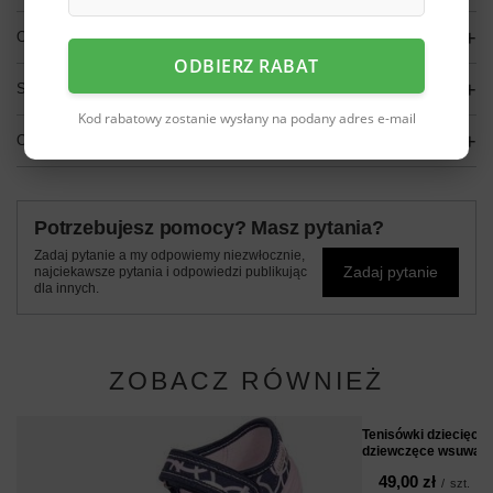
OPIS
ODBIERZ RABAT
SZCZEGÓŁOWE DANE
Kod rabatowy zostanie wysłany na podany adres e-mail
OPINIE
(0)
Potrzebujesz pomocy? Masz pytania?
Zadaj pytanie a my odpowiemy niezwłocznie,
Zadaj pytanie
najciekawsze pytania i odpowiedzi publikując
dla innych.
ZOBACZ RÓWNIEŻ
Tenisówki dziecięce 
dziewczęce wsuwane
49,00 zł
/
szt.