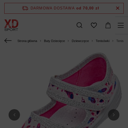
DARMOWA DOSTAWA
od 70,00 zł
Strona główna
Buty Dziecięce
Dziewczęce
Tenisówki
Tenisów