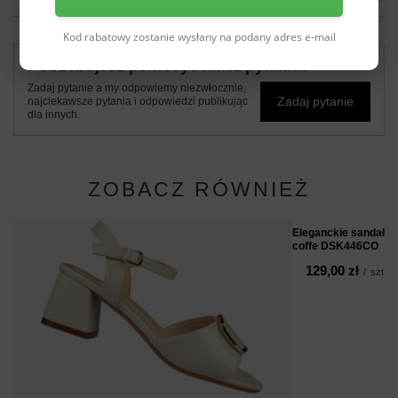
Kod rabatowy zostanie wysłany na podany adres e-mail
Potrzebujesz pomocy? Masz pytania?
Zadaj pytanie a my odpowiemy niezwłocznie,
Zadaj pytanie
najciekawsze pytania i odpowiedzi publikując
dla innych.
ZOBACZ RÓWNIEŻ
Eleganckie sandały 
coffe DSK446CO
129,00 zł
/
szt.