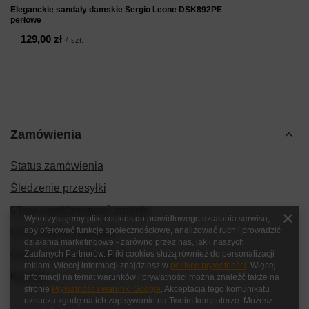
Eleganckie sandały damskie Sergio Leone DSK892PE
perłowe
129,00 zł
/
szt.
Zamówienia
Status zamówienia
Śledzenie przesyłki
Chcę zareklamować produkt
Wykorzystujemy pliki cookies do prawidłowego działania serwisu,
aby oferować funkcje społecznościowe, analizować ruch i prowadzić
Chcę zwrócić produkt
działania marketingowe - zarówno przez nas, jak i naszych
Chcę wymienić produkt
Zaufanych Partnerów. Pliki cookies służą również do personalizacji
reklam. Więcej informacji znajdziesz w
polityce prywatności
. Więcej
Kontakt
informacji na temat warunków i prywatności można znaleźć także na
stronie
Prywatność i warunki Google
. Akceptacja tego komunikatu
oznacza zgodę na ich zapisywanie na Twoim komputerze. Możesz