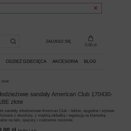
ZALOGUJ SIĘ
0,00 zł
ODZIEŻ DZIECIĘCA
AKCESORIA
BLOG
 złote
łodzieżowe sandały American Club 170430-
1BE złote
ote sandały młodzieżowe American Club – lekkie, wygodne i stylowe.
konane z ekoskóry, z miękką wkładką i regulacją na klamerkę.
ealne na lato, spacery i codzienne noszenie.
0,00 zł
brutto
/
szt.