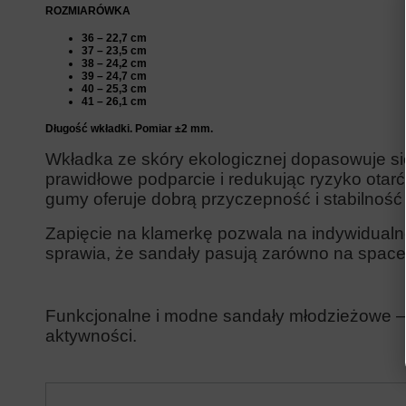
ROZMIARÓWKA
36 – 22,7 cm
37 – 23,5 cm
38 – 24,2 cm
39 – 24,7 cm
40 – 25,3 cm
41 – 26,1 cm
Długość wkładki. Pomiar ±2 mm.
Wkładka ze skóry ekologicznej dopasowuje się 
prawidłowe podparcie i redukując ryzyko otar
gumy oferuje dobrą przyczepność i stabilność 
Zapięcie na klamerkę pozwala na indywidual
sprawia, że sandały pasują zarówno na spacery
Funkcjonalne i modne sandały młodzieżowe – 
aktywności.