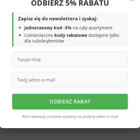
ODBIERZ 5% RABATU
Zapisz się do newslettera i zyskaj:
Jednorazowy kod -5%
na cały asortyment
Comiesięczne
kody rabatowe
dostępne tylko
dla subskrybentów
do kształtu stopy, zapewniając jej
ć czy przegrzania. Podeszwa z elastycznej
– zarówno na chodniku, jak i w terenie.
ne dopasowanie, a ponadczasowy design
, jak i na co dzień.
ODBIERZ RABAT
doskonałe na lato, spacery i codzienne
Kod rabatowy zostanie wysłany na podany adres e-mail