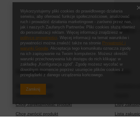
Wykorzystujemy pliki cookies do prawidłowego działania
serwisu, aby oferować funkcje społecznościowe, analizować
Młodzieżowe s
ruch i prowadzić działania marketingowe - zarówno przez nas,
czerwone
jak i naszych Zaufanych Partnerów. Pliki cookies służą również
45,00 zł
/
do personalizacji reklam. Więcej informacji znajdziesz w
polityce prywatności
. Więcej informacji na temat warunków i
prywatności można znaleźć także na stronie
Prywatność i
warunki Google
. Akceptacja tego komunikatu oznacza zgodę
na ich zapisywanie na Twoim komputerze. Możesz określić
warunki przechowywania lub dostępu do nich klikając w
zakładkę „Konfiguracja zgód”. Zgodę możesz wycofać w
dowolnym momencie poprzez usunięcie plików cookies z
Zamówienia
Konto
przeglądarki z danego urządzenia końcowego.
Status zamówienia
Zarejestruj s
Zamknij
Śledzenie przesyłki
Koszyk
Chcę zareklamować produkt
Listy zakup
Chcę zwrócić produkt
Lista zakup
Chcę wymienić produkt
Historia tran
Kontakt
Moje rabaty