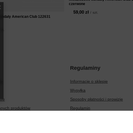
czerwone
59,00 zł
/
szt.
andały American Club 122631
szt.
Regulaminy
ię
Informacje o sklepie
Wysyłka
owe
Sposoby płatności i prowizje
ionych produktów
Regulamin
sakcji
Polityka prywatności
Odstąpienie od umowy