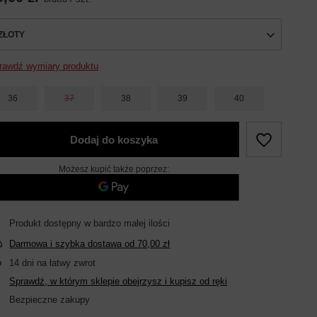
ZŁOTY
rawdź wymiary produktu
36
37
38
39
40
Dodaj do koszyka
Możesz kupić także poprzez:
Produkt dostępny w bardzo małej ilości
Darmowa i szybka dostawa
od
70,00 zł
14
dni na łatwy zwrot
Sprawdź, w którym sklepie obejrzysz i kupisz od ręki
Bezpieczne zakupy