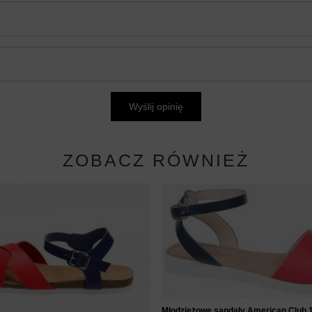
Wyślij opinię
ZOBACZ RÓWNIEŻ
Młodzieżowe sandały American Club 