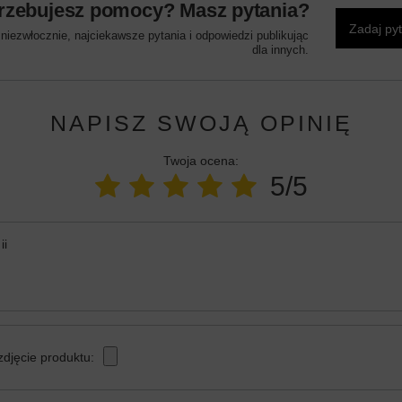
rzebujesz pomocy? Masz pytania?
Zadaj py
iezwłocznie, najciekawsze pytania i odpowiedzi publikując
dla innych.
NAPISZ SWOJĄ OPINIĘ
Twoja ocena:
5/5
ii
zdjęcie produktu: