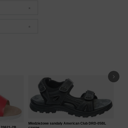
Młodz
grana
45
Młodzieżowe sandały American Club DRD-05BL
170621-7B
czarne