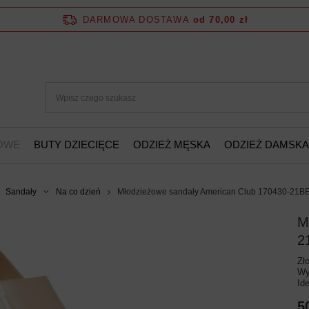
DARMOWA DOSTAWA
od 70,00 zł
ŻOWE
BUTY DZIECIĘCE
ODZIEŻ MĘSKA
ODZIEŻ DAMSKA
Sandały
Na co dzień
Młodzieżowe sandały American Club 170430-21BE
M
2
Zł
Wy
Id
5