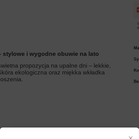
S
Ma
 stylowe i wygodne obuwie na lato
Sy
wietna propozycja na upalne dni – lekkie,
Ko
 Skóra ekologiczna oraz miękka wkładka
oszenia.
Be
×