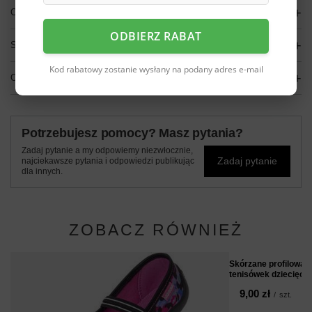
OPIS
ODBIERZ RABAT
SZCZEGÓŁOWE DANE
Kod rabatowy zostanie wysłany na podany adres e-mail
OPINIE
(0)
Potrzebujesz pomocy? Masz pytania?
Zadaj pytanie a my odpowiemy niezwłocznie,
Zadaj pytanie
najciekawsze pytania i odpowiedzi publikując
dla innych.
ZOBACZ RÓWNIEŻ
Skórzane profilowan
tenisówek dziecięcy
9,00 zł
/
szt.