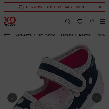
DARMOWA DOSTAWA
od 70,00 zł
Strona główna
Buty Dziecięce
Chłopięce
Tenisówki
Tenisówki 