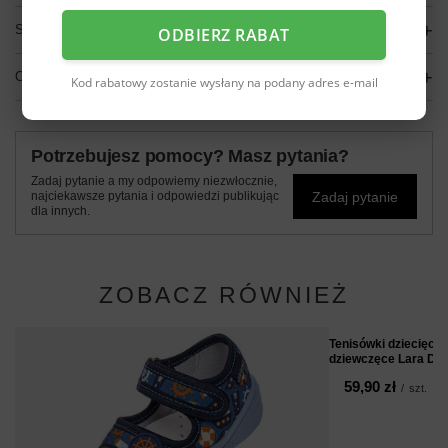
SZCZEGÓŁOWE DANE
ODBIERZ RABAT
OPINIE
(0)
Kod rabatowy zostanie wysłany na podany adres e-mail
Potrzebujesz pomocy? Masz pytania?
Zadaj pytanie a my odpowiemy niezwłocznie,
Zadaj pytanie
najciekawsze pytania i odpowiedzi publikując
dla innych.
ZOBACZ RÓWNIEŻ
Tenisówki dziecięce
dziewczęce Lara Dr
59,90 zł
/
szt.