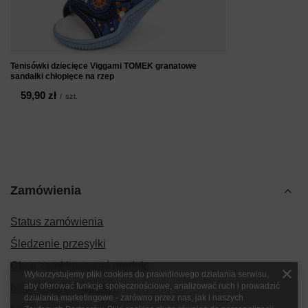
Tenisówki dziecięce Viggami TOMEK granatowe
sandałki chłopięce na rzep
59,90 zł
/
szt.
Zamówienia
Status zamówienia
Śledzenie przesyłki
Chcę zareklamować produkt
Wykorzystujemy pliki cookies do prawidłowego działania serwisu,
aby oferować funkcje społecznościowe, analizować ruch i prowadzić
Chcę zwrócić produkt
działania marketingowe - zarówno przez nas, jak i naszych