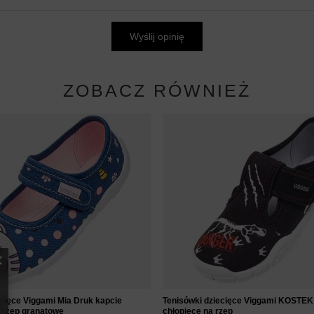
Wyślij opinię
ZOBACZ RÓWNIEŻ
ecięce Viggami Mia Druk kapcie
Tenisówki dziecięce Viggami KOSTEK
 rzep granatowe
chłopięce na rzep