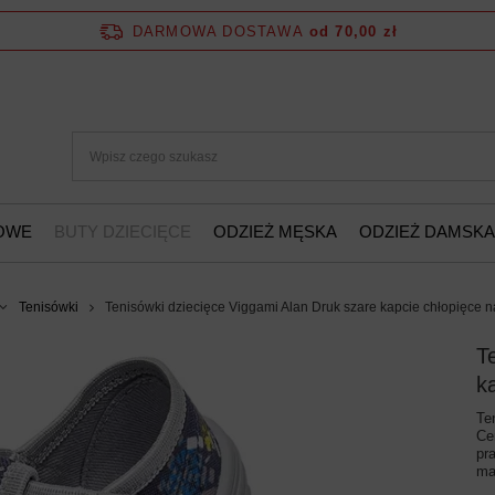
DARMOWA DOSTAWA
od 70,00 zł
ŻOWE
BUTY DZIECIĘCE
ODZIEŻ MĘSKA
ODZIEŻ DAMSKA
Tenisówki
Tenisówki dziecięce Viggami Alan Druk szare kapcie chłopięce n
T
k
Te
Ce
pr
ma