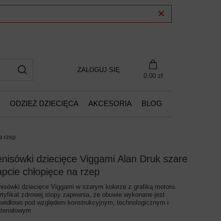
ZALOGUJ SIĘ
0,00 zł
ODZIEŻ DZIECIĘCA
AKCESORIA
BLOG
a rzep
enisówki dziecięce Viggami Alan Druk szare
apcie chłopięce na rzep
nisówki dziecięce Viggami w szarym kolorze z grafiką motoru.
rtyfikat zdrowej stopy zapewnia, że obuwie wykonane jest
awidłowo pod względem konstrukcyjnym, technologicznym i
teriałowym