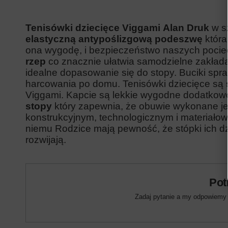
Tenisówki dziecięce Viggami
Alan Druk
w s
elastyczną antypoślizgową podeszwę
która
ona wygodę, i bezpieczeństwo naszych pocie
rzep
co znacznie ułatwia samodzielne zakład
idealne dopasowanie się do stopy. Buciki spra
harcowania po domu. Tenisówki dziecięce są
Viggami. Kapcie są lekkie wygodne dodatkow
stopy
który zapewnia, że obuwie wykonane j
konstrukcyjnym, technologicznym i materiałowy
niemu Rodzice mają pewność, że stópki ich dzi
rozwijają.
Pot
Zadaj pytanie a my odpowiemy n