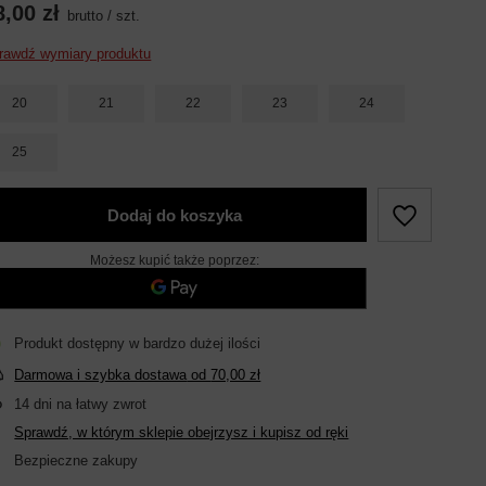
8,00 zł
brutto
/
szt.
rawdź wymiary produktu
20
21
22
23
24
25
Dodaj do koszyka
Możesz kupić także poprzez:
Produkt dostępny w bardzo dużej ilości
Darmowa i szybka dostawa
od
70,00 zł
14
dni na łatwy zwrot
Sprawdź, w którym sklepie obejrzysz i kupisz od ręki
Bezpieczne zakupy