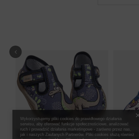
Wykorzystujemy pliki cookies do prawidłowego działania
serwisu, aby oferować funkcje społecznościowe, analizować
ruch i prowadzić działania marketingowe - zarówno przez nas,
Tenisówki dziecięce kapcie chłopięce grantowe
Tenisówki dzi
jak i naszych Zaufanych Partnerów. Pliki cookies służą również
Viggami Viguś Druk
dziewczęce na