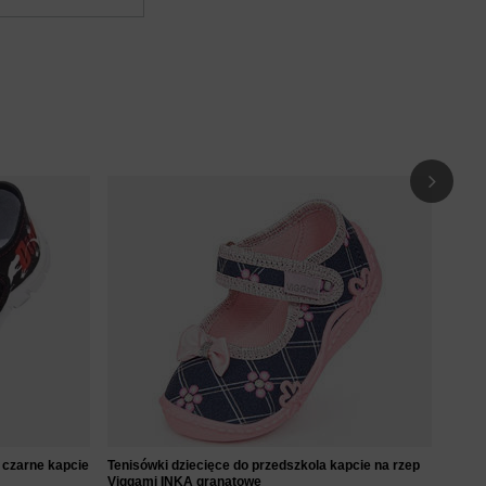
Tenis
Ofelk
59
 czarne kapcie
Tenisówki dziecięce do przedszkola kapcie na rzep
Viggami INKA granatowe