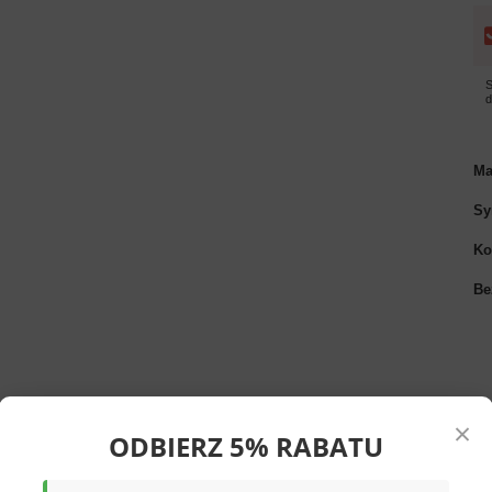
S
Ma
Sy
Ko
Be
×
ODBIERZ 5% RABATU