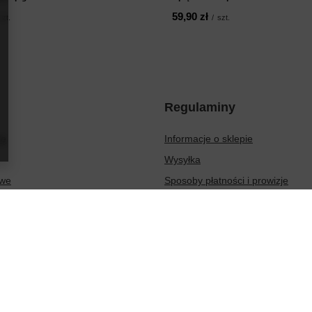
59,90 zł
szt.
/
szt.
Regulaminy
ię
Informacje o sklepie
Wysyłka
owe
Sposoby płatności i prowizje
ionych produktów
Regulamin
sakcji
Polityka prywatności
Odstąpienie od umowy