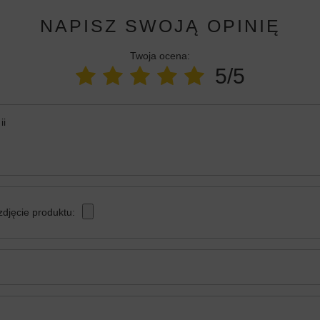
NAPISZ SWOJĄ OPINIĘ
Twoja ocena:
5/5
ii
zdjęcie produktu: