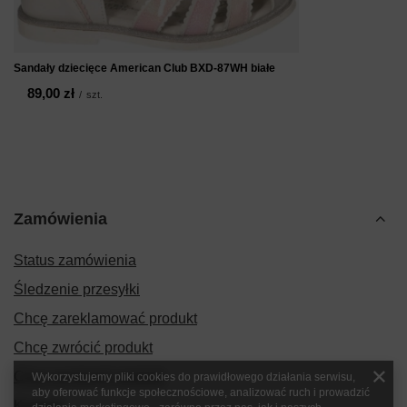
Sandały dziecięce American Club BXD-87WH białe
89,00 zł
/
szt.
Zamówienia
Status zamówienia
Śledzenie przesyłki
Chcę zareklamować produkt
Chcę zwrócić produkt
Chcę wymienić produkt
Wykorzystujemy pliki cookies do prawidłowego działania serwisu,
aby oferować funkcje społecznościowe, analizować ruch i prowadzić
Kontakt