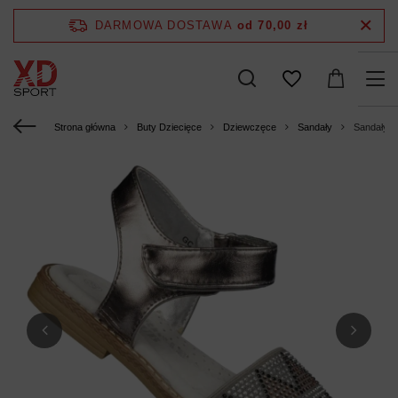
DARMOWA DOSTAWA
od 70,00 zł
Strona główna
Buty Dziecięce
Dziewczęce
Sandały
Sandały d