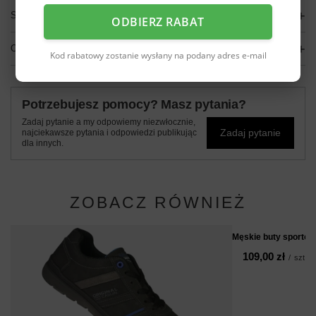
SZCZEGÓŁOWE DANE
ODBIERZ RABAT
OPINIE
(0)
Kod rabatowy zostanie wysłany na podany adres e-mail
Potrzebujesz pomocy? Masz pytania?
Zadaj pytanie a my odpowiemy niezwłocznie,
Zadaj pytanie
najciekawsze pytania i odpowiedzi publikując
dla innych.
ZOBACZ RÓWNIEŻ
Męskie buty sporto
109,00 zł
/
szt.