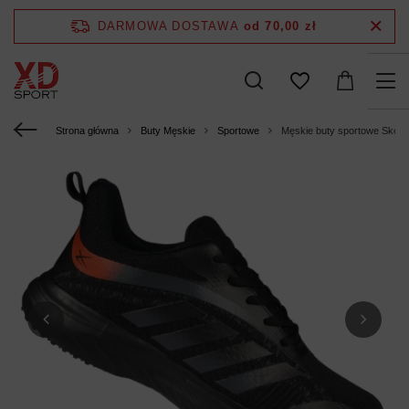
DARMOWA DOSTAWA
od 70,00 zł
Strona główna
Buty Męskie
Sportowe
Męskie buty sportowe Skotn