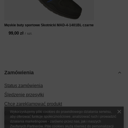
Męskie buty sportowe Skotnicki MAD-4-1401BL czarne
99,00 zł
/
szt.
Zamówienia
Status zamówienia
Śledzenie przesyłki
Chcę zareklamować produkt
Wykorzystujemy pliki cookies do prawidłowego działania serwisu,
Chcę zwrócić produkt
aby oferować funkcje społecznościowe, analizować ruch i prowadzić
działania marketingowe - zarówno przez nas, jak i naszych
Chcę wymienić produkt
Zaufanych Partnerów. Pliki cookies służą również do personalizacji