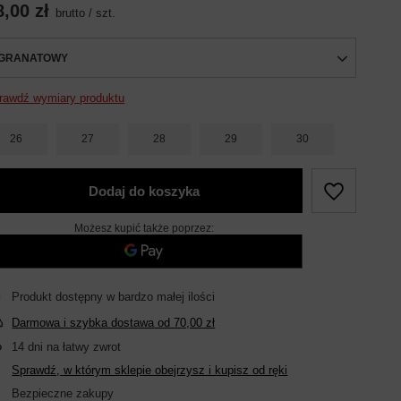
8,00 zł
brutto
/
szt.
GRANATOWY
rawdź wymiary produktu
26
27
28
29
30
Dodaj do koszyka
Możesz kupić także poprzez:
Produkt dostępny w bardzo małej ilości
Darmowa i szybka dostawa
od
70,00 zł
14
dni na łatwy zwrot
Sprawdź, w którym sklepie obejrzysz i kupisz od ręki
Bezpieczne zakupy