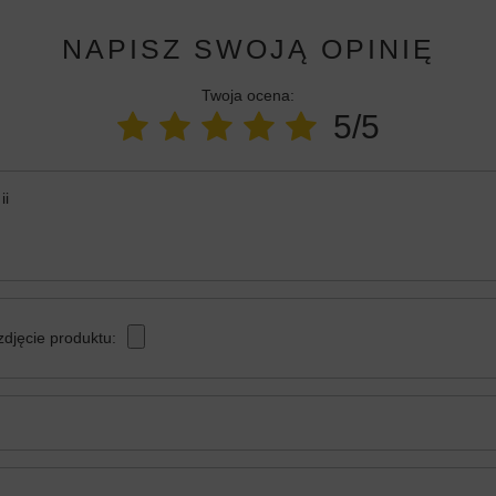
NAPISZ SWOJĄ OPINIĘ
Twoja ocena:
5/5
ii
zdjęcie produktu: