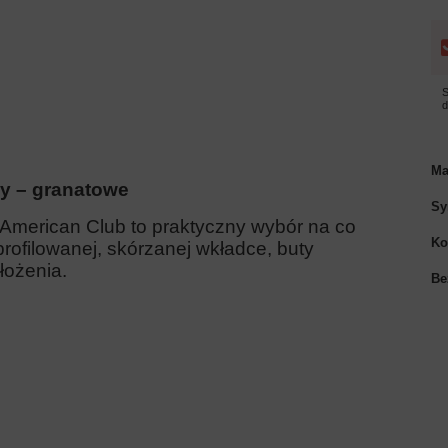
S
Ma
py – granatowe
Sy
e American Club to praktyczny wybór na co
Ko
profilowanej, skórzanej wkładce, buty
łożenia.
Be