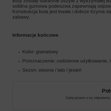
Buty zostały starannie uszyte z wytrzymałej t
solidna gumowa podeszwa zapewniają odpowi
Konstrukcja buta jest trwała i dobrze trzyma 
zabawy.
Informacje końcowe
Kolor: granatowy
Przeznaczenie: codzienne użytkowanie, s
Sezon: wiosna / lato / jesień
Pot
Zadaj pytanie a my odpowiemy n