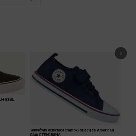
Tenis
CTEN1
49
CLH-53BL
Tenisówki dziecięce trampki dziecięce American
Club CTEN158NA