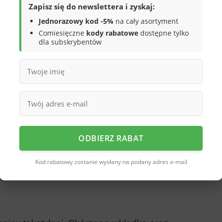
Zapisz się do newslettera i zyskaj:
Jednorazowy kod -5%
na cały asortyment
ym kolorze z subtelnymi przeszyciami,
Comiesięczne
kody rabatowe
dostępne tylko
zenie noska zwiększa trwałość i chroni
dla subskrybentów
 która dobrze komponuje się z codziennymi
T-shirtem do szkoły
ODBIERZ RABAT
b na plac zabaw
Kod rabatowy zostanie wysłany na podany adres e-mail
h outfitów