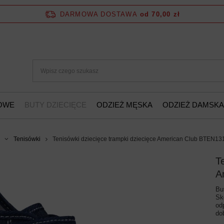
DARMOWA DOSTAWA
od 70,00 zł
ŻOWE
BUTY DZIECIĘCE
ODZIEŻ MĘSKA
ODZIEŻ DAMSKA
Tenisówki
Tenisówki dziecięce trampki dziecięce American Club BTEN1
T
A
Bu
Sk
od
do