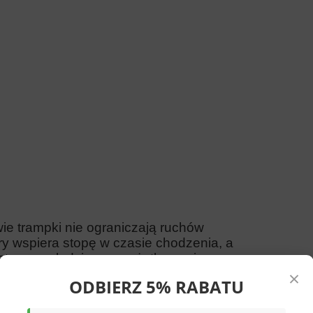
zwie trampki nie ograniczają ruchów
ry wspiera stopę w czasie chodzenia, a
et przy całodziennym użytkowaniu.
×
lnie i szybko zakładać obuwie.
ODBIERZ 5% RABATU