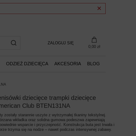
ZALOGUJ SIĘ
0,00 zł
ODZIEŻ DZIECIĘCA
AKCESORIA
BLOG
31NA
enisówki dziecięce trampki dziecięce
merican Club BTEN131NA
ty zostały starannie uszyte z wytrzymałej tkaniny tekstylnej.
órzana wkładka oraz solidna gumowa podeszwa zapewniają
powiednie wsparcie i przyczepność. Konstrukcja buta jest trwała i
brze trzyma się na nodze – nawet podczas intensywnej zabawy.