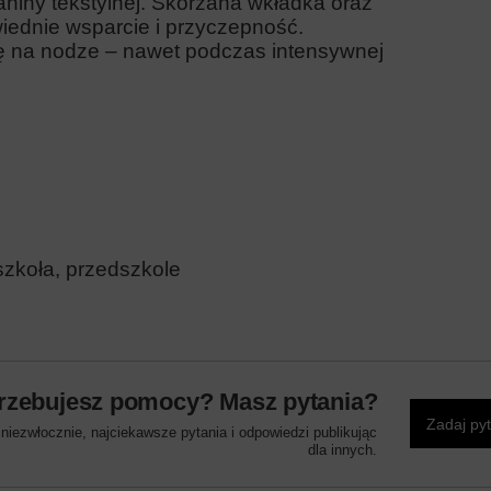
kaniny tekstylnej. Skórzana wkładka oraz
ednie wsparcie i przyczepność.
się na nodze – nawet podczas intensywnej
zkoła, przedszkole
rzebujesz pomocy? Masz pytania?
Zadaj py
iezwłocznie, najciekawsze pytania i odpowiedzi publikując
dla innych.