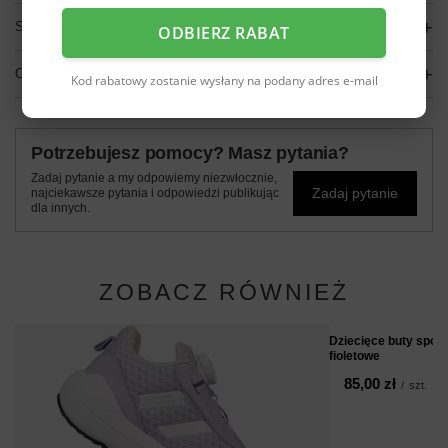
SZCZEGÓŁOWE DANE
ODBIERZ RABAT
OPINIE
(0)
Kod rabatowy zostanie wysłany na podany adres e-mail
Potrzebujesz pomocy? Masz pytania?
Zadaj pytanie a my odpowiemy niezwłocznie,
Zadaj pytanie
najciekawsze pytania i odpowiedzi publikując
dla innych.
ZOBACZ RÓWNIEŻ
Dziecięce buty spo
fioletowe
85,00 zł
/
szt.