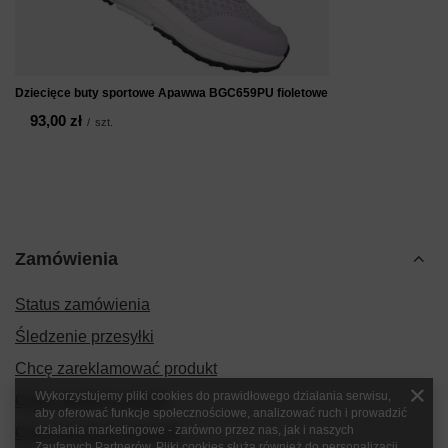
Dziecięce buty sportowe Apawwa BGC659PU fioletowe
93,00 zł
/
szt.
Zamówienia
Status zamówienia
Śledzenie przesyłki
Chcę zareklamować produkt
Wykorzystujemy pliki cookies do prawidłowego działania serwisu,
Chcę zwrócić produkt
aby oferować funkcje społecznościowe, analizować ruch i prowadzić
działania marketingowe - zarówno przez nas, jak i naszych
Chcę wymienić produkt
Zaufanych Partnerów. Pliki cookies służą również do personalizacji