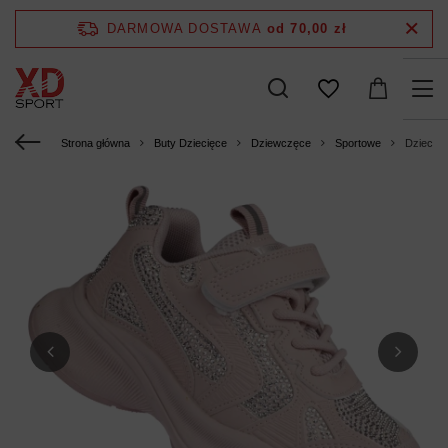
DARMOWA DOSTAWA
od 70,00 zł
Strona główna
Buty Dziecięce
Dziewczęce
Sportowe
Dziecię