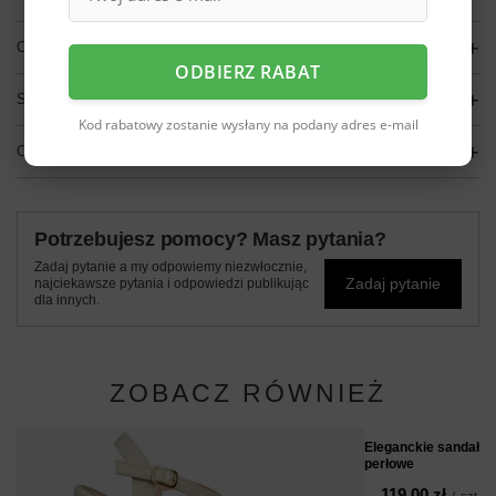
OPIS
ODBIERZ RABAT
SZCZEGÓŁOWE DANE
Kod rabatowy zostanie wysłany na podany adres e-mail
OPINIE
(0)
Potrzebujesz pomocy? Masz pytania?
Zadaj pytanie a my odpowiemy niezwłocznie,
Zadaj pytanie
najciekawsze pytania i odpowiedzi publikując
dla innych.
ZOBACZ RÓWNIEŻ
Eleganckie sandały
perłowe
119,00 zł
/
szt.