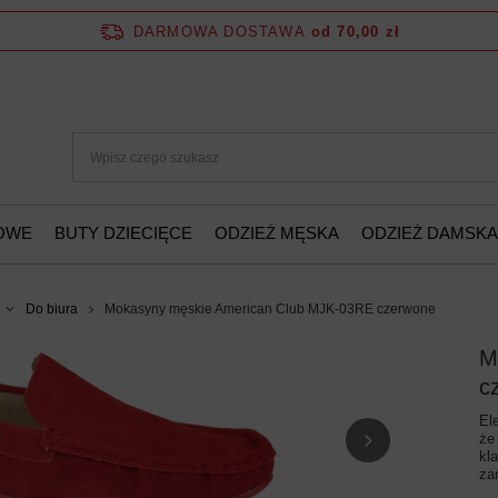
DARMOWA DOSTAWA
od 70,00 zł
ŻOWE
BUTY DZIECIĘCE
ODZIEŻ MĘSKA
ODZIEŻ DAMSKA
Do biura
Mokasyny męskie American Club MJK-03RE czerwone
M
c
El
że
kl
za