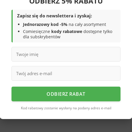
ODBIERZ 5% RABATU
równany komfort dzięki zastosowanej
odpowiednie podparcie i wygodę nawet
Zapisz się do newslettera i zyskaj:
zamszowa cholewka przyjemnie dotyka
Jednorazowy kod -5%
na cały asortyment
ega poślizgowi, zapewniając stabilność
onstrukcji, mokasyny są wygodne zarówno
Comiesięczne
kody rabatowe
dostępne tylko
dla subskrybentów
alnych okolicznościach.
m charakteru i sprawia, że będą
ami. Ich klasyczny, ale zarazem
arówno do casualowych, jak i formalnych
do mniej formalnych zestawów.
ODBIERZ RABAT
la, przyjęcia czy wieczorne wyjścia.
iturem lub eleganckimi spodniami.
Kod rabatowy zostanie wysłany na podany adres e-mail
ulą stworzą ciekawy, codzienny look.