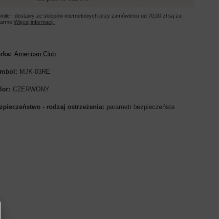
mile - dostawy ze sklepów internetowych przy zamówieniu od
70,00 zł
są za
darmo
Więcej informacji.
rka
American Club
mbol
MJK-03RE
lor
CZERWONY
zpieczeństwo - rodzaj ostrzeżenia
parametr bezpieczeństa