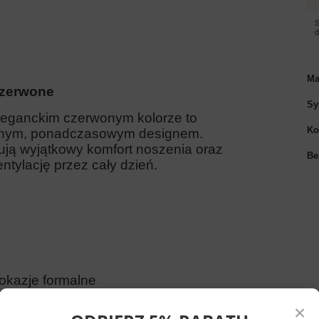
S
Ma
czerwone
Sy
eganckim czerwonym kolorze to
Ko
odnym, ponadczasowym designem.
ują wyjątkowy komfort noszenia oraz
Be
tylację przez cały dzień.
okazje formalne
×