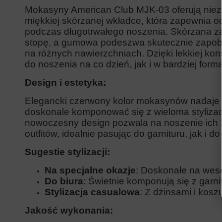
Mokasyny American Club MJK-03 oferują niez
miękkiej skórzanej wkładce, która zapewnia 
podczas długotrwałego noszenia. Skórzana 
stopę, a gumowa podeszwa skutecznie zapobi
na różnych nawierzchniach. Dzięki lekkiej k
do noszenia na co dzień, jak i w bardziej form
Design i estetyka:
Elegancki czerwony kolor mokasynów nadaje i
doskonale komponować się z wieloma stylizacj
nowoczesny design pozwala na noszenie ich z
outfitów, idealnie pasując do garnituru, jak i 
Sugestie stylizacji:
Na specjalne okazje
: Doskonałe na wese
Do biura
: Świetnie komponują się z garn
Stylizacja casualowa
: Z dżinsami i kosz
Jakość wykonania: