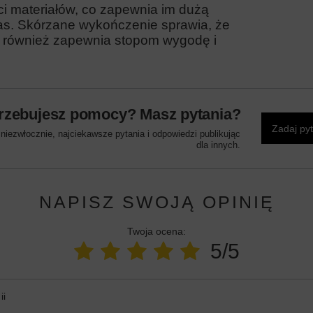
i materiałów, co zapewnia im dużą
zas. Skórzane wykończenie sprawia, że
le również zapewnia stopom wygodę i
rzebujesz pomocy? Masz pytania?
Zadaj py
iezwłocznie, najciekawsze pytania i odpowiedzi publikując
dla innych.
NAPISZ SWOJĄ OPINIĘ
Twoja ocena:
5/5
ii