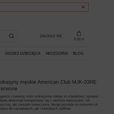
ZALOGUJ SIĘ
0,00 zł
ODZIEŻ DZIECIĘCA
AKCESORIA
BLOG
okasyny męskie American Club MJK-03RE
zerwone
egancki czerwony kolor mokasynów nadaje im charakteru i sprawia,
 będą doskonale komponować się z wieloma stylizacjami. Ich
asyczny, ale zarazem nowoczesny design pozwala na noszenie ich
równo do casualowych, jak i formalnych outfitów.