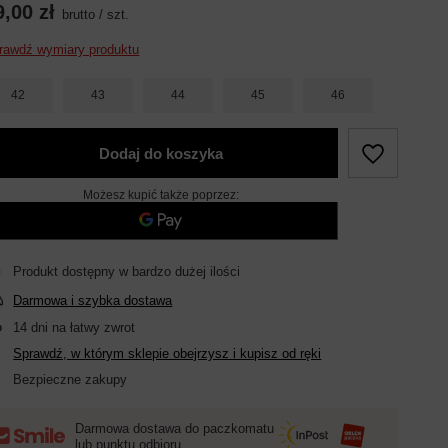
9,00 zł
brutto
/
szt.
rawdź wymiary produktu
42
43
44
45
46
Dodaj do koszyka
Możesz kupić także poprzez:
Produkt dostępny w bardzo dużej ilości
Darmowa i szybka dostawa
14
dni na łatwy zwrot
Sprawdź, w którym sklepie obejrzysz i kupisz od ręki
Bezpieczne zakupy
Darmowa dostawa do paczkomatu
lub punktu odbioru