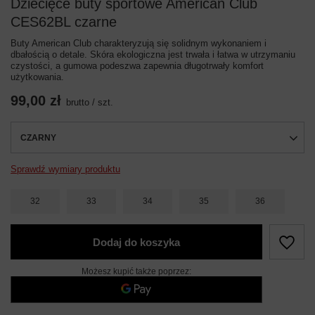
Dziecięce buty sportowe American Club
CES62BL czarne
Buty American Club charakteryzują się solidnym wykonaniem i
dbałością o detale. Skóra ekologiczna jest trwała i łatwa w utrzymaniu
czystości, a gumowa podeszwa zapewnia długotrwały komfort
użytkowania.
99,00 zł
brutto
/
szt.
CZARNY
Sprawdź wymiary produktu
32
33
34
35
36
Dodaj do koszyka
Możesz kupić także poprzez: