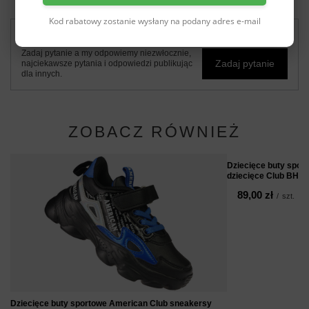
Kod rabatowy zostanie wysłany na podany adres e-mail
Potrzebujesz pomocy? Masz pytania?
Zadaj pytanie a my odpowiemy niezwłocznie,
Zadaj pytanie
najciekawsze pytania i odpowiedzi publikując
dla innych.
ZOBACZ RÓWNIEŻ
Dziecięce buty spor
dziecięce Club BHL-
89,00 zł
/
szt.
Dziecięce buty sportowe American Club sneakersy