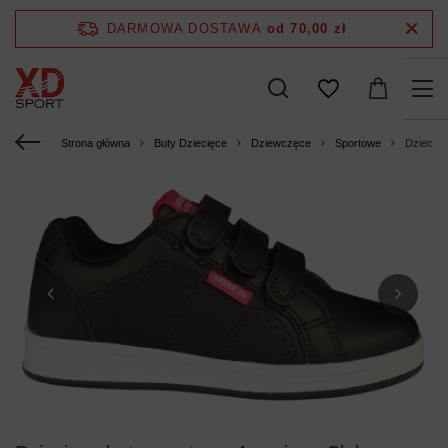
DARMOWA DOSTAWA
od 70,00 zł
Strona główna
Buty Dziecięce
Dziewczęce
Sportowe
Dziecię