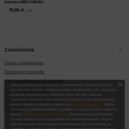
dziecięce BBD-04BLBU
79,00 zł
/
szt.
Zamówienia
Status zamówienia
Śledzenie przesyłki
Chcę zareklamować produkt
Wykorzystujemy pliki cookies do prawidłowego działania serwisu,
aby oferować funkcje społecznościowe, analizować ruch i prowadzić
Chcę zwrócić produkt
działania marketingowe - zarówno przez nas, jak i naszych
Chcę wymienić produkt
Zaufanych Partnerów. Pliki cookies służą również do personalizacji
reklam. Więcej informacji znajdziesz w
polityce prywatności
. Więcej
Kontakt
informacji na temat warunków i prywatności można znaleźć także na
stronie
Prywatność i warunki Google
. Akceptacja tego komunikatu
oznacza zgodę na ich zapisywanie na Twoim komputerze. Możesz
określić warunki przechowywania lub dostępu do nich klikając w