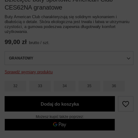
CES62NA granatowe
Buty American Club charakteryzują się solidnym wykonaniem i
dbałością o detale. Skóra ekologiczna jest trwała i łatwa w utrzymaniu
czystości, a gumowa podeszwa zapewnia długotrwały komfort
użytkowania.
99,00 zł
brutto
/
szt.
GRANATOWY
Sprawdź wymiary produktu
32
33
34
35
36
Dodaj do koszyka
Możesz kupić także poprzez: