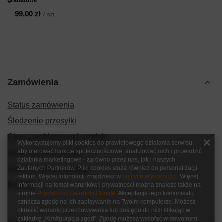
99,00 zł
/
szt.
Zamówienia
Status zamówienia
Śledzenie przesyłki
Chcę zareklamować produkt
Wykorzystujemy pliki cookies do prawidłowego działania serwisu,
aby oferować funkcje społecznościowe, analizować ruch i prowadzić
Chcę zwrócić produkt
działania marketingowe - zarówno przez nas, jak i naszych
Chcę wymienić produkt
Zaufanych Partnerów. Pliki cookies służą również do personalizacji
reklam. Więcej informacji znajdziesz w
polityce prywatności
. Więcej
Kontakt
informacji na temat warunków i prywatności można znaleźć także na
stronie
Prywatność i warunki Google
. Akceptacja tego komunikatu
oznacza zgodę na ich zapisywanie na Twoim komputerze. Możesz
określić warunki przechowywania lub dostępu do nich klikając w
zakładkę „Konfiguracja zgód”. Zgodę możesz wycofać w dowolnym