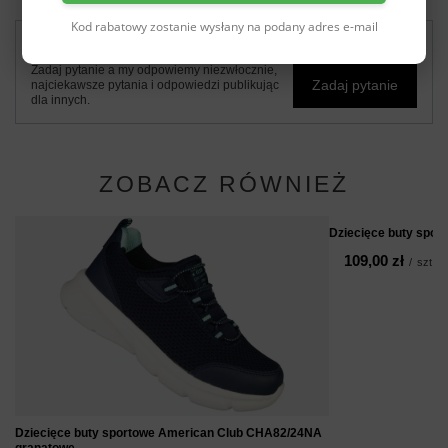
Kod rabatowy zostanie wysłany na podany adres e-mail
Potrzebujesz pomocy? Masz pytania?
Zadaj pytanie a my odpowiemy niezwłocznie,
Zadaj pytanie
najciekawsze pytania i odpowiedzi publikując
dla innych.
ZOBACZ RÓWNIEŻ
Dziecięce buty spo
109,00 zł
/
szt.
Dziecięce buty sportowe American Club CHA82/24NA
granatowe