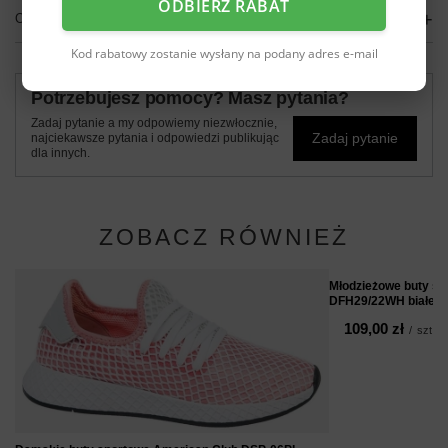
ODBIERZ RABAT
OPINIE
(0)
Kod rabatowy zostanie wysłany na podany adres e-mail
Potrzebujesz pomocy? Masz pytania?
Zadaj pytanie a my odpowiemy niezwłocznie,
Zadaj pytanie
najciekawsze pytania i odpowiedzi publikując
dla innych.
ZOBACZ RÓWNIEŻ
Młodzieżowe buty sp
DFH29/22WH białe
109,00 zł
/
szt.