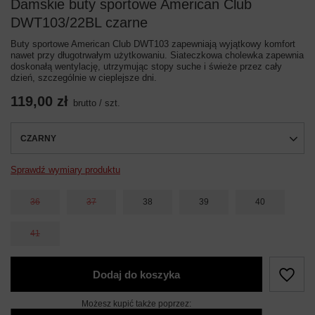
Damskie buty sportowe American Club
DWT103/22BL czarne
Buty sportowe American Club DWT103 zapewniają wyjątkowy komfort
nawet przy długotrwałym użytkowaniu. Siateczkowa cholewka zapewnia
doskonałą wentylację, utrzymując stopy suche i świeże przez cały
dzień, szczególnie w cieplejsze dni.
119,00 zł
brutto
/
szt.
CZARNY
Sprawdź wymiary produktu
36
37
38
39
40
41
Dodaj do koszyka
Możesz kupić także poprzez: