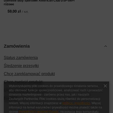
Damskie buty sportowe American Club DSP-06PI
różowe
59,00 zł
/
szt.
Zamówienia
Status zamówienia
Śledzenie przesyłki
Chcę zareklamować produkt
Chcę zwrócić produkt
Wykorzystujemy pliki cookies do prawidłowego działania serwisu,
Chcę wymienić produkt
aby oferować funkcje społecznościowe, analizować ruch i prowadzić
działania marketingowe - zarówno przez nas, jak i naszych
Kontakt
Zaufanych Partnerów. Pliki cookies służą również do personalizacji
reklam. Więcej informacji znajdziesz w
polityce prywatności
. Więcej
informacji na temat warunków i prywatności można znaleźć także na
stronie
Prywatność i warunki Google
. Akceptacja tego komunikatu