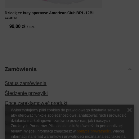
Dziecięce buty sportowe American Club BRL-12BL
czarne
99,00 zł
/
szt.
Zamówienia
Status zamówienia
Śledzenie przesyłki
Chcę zareklamować produkt
Wykorzystujemy pliki cookies do prawidłowego działania serwisu,
Chcę zwrócić produkt
aby oferować funkcje społecznościowe, analizować ruch i prowadzić
działania marketingowe - zarówno przez nas, jak i naszych
Chcę wymienić produkt
Zaufanych Partnerów. Pliki cookies służą również do personalizacji
reklam. Więcej informacji znajdziesz w
polityce prywatności
. Więcej
Kontakt
informacji na temat warunków i prywatności można znaleźć także na