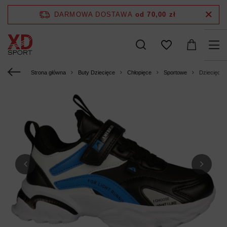
DARMOWA DOSTAWA
od 70,00 zł
Strona główna
Buty Dziecięce
Chłopięce
Sportowe
Dziecięce 