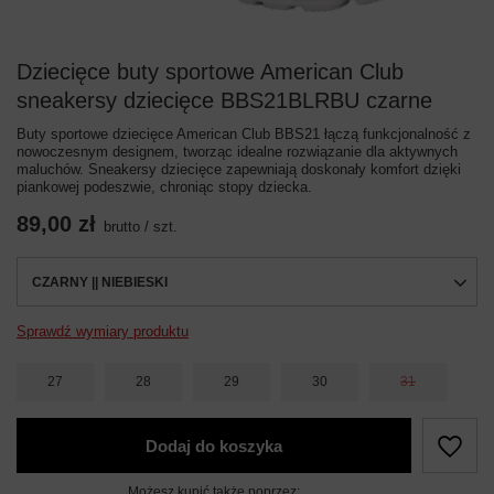
Dziecięce buty sportowe American Club
sneakersy dziecięce BBS21BLRBU czarne
Buty sportowe dziecięce American Club BBS21 łączą funkcjonalność z
nowoczesnym designem, tworząc idealne rozwiązanie dla aktywnych
maluchów. Sneakersy dziecięce zapewniają doskonały komfort dzięki
piankowej podeszwie, chroniąc stopy dziecka.
89,00 zł
brutto
/
szt.
CZARNY || NIEBIESKI
Sprawdź wymiary produktu
27
28
29
30
31
Dodaj do koszyka
Możesz kupić także poprzez: