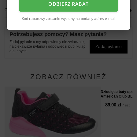
ODBIERZ RABAT
OPINIE
(0)
Kod rabatowy zostanie wysłany na podany adres e-mail
Potrzebujesz pomocy? Masz pytania?
Zadaj pytanie a my odpowiemy niezwłocznie,
Zadaj pytanie
najciekawsze pytania i odpowiedzi publikując
dla innych.
ZOBACZ RÓWNIEŻ
Dziecięce buty sport
American Club BES
89,00 zł
/
szt.