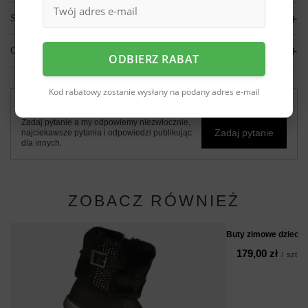
SZCZEGÓŁOWE DANE
OPINIE
(0)
ODBIERZ RABAT
Kod rabatowy zostanie wysłany na podany adres e-mail
Potrzebujesz pomocy? Masz pytania?
Zadaj pytanie a my odpowiemy niezwłocznie,
Zadaj pytanie
najciekawsze pytania i odpowiedzi publikując
dla innych.
ZOBACZ RÓWNIEŻ
Buty zimowe dzieci
179,00 zł
/
szt.