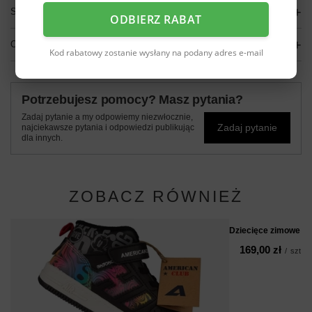
SZCZEGÓŁOWE DANE
ODBIERZ RABAT
OPINIE
(0)
Kod rabatowy zostanie wysłany na podany adres e-mail
Potrzebujesz pomocy? Masz pytania?
Zadaj pytanie a my odpowiemy niezwłocznie,
Zadaj pytanie
najciekawsze pytania i odpowiedzi publikując
dla innych.
ZOBACZ RÓWNIEŻ
Dziecięce zimowe b
169,00 zł
/
szt.