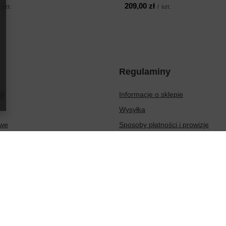
209,00 zł
szt.
/
szt.
Regulaminy
ię
Informacje o sklepie
Wysyłka
owe
Sposoby płatności i prowizje
ionych produktów
Regulamin
sakcji
Polityka prywatności
Odstąpienie od umowy