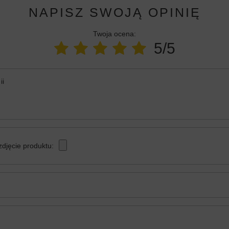
NAPISZ SWOJĄ OPINIĘ
Twoja ocena:
5/5
ii
zdjęcie produktu: