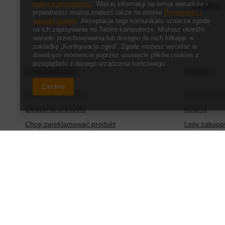
polityce prywatności
. Więcej informacji na temat warunków i
119,00 zł
/
prywatności można znaleźć także na stronie
Prywatność i
warunki Google
. Akceptacja tego komunikatu oznacza zgodę
na ich zapisywanie na Twoim komputerze. Możesz określić
warunki przechowywania lub dostępu do nich klikając w
zakładkę „Konfiguracja zgód”. Zgodę możesz wycofać w
dowolnym momencie poprzez usunięcie plików cookies z
przeglądarki z danego urządzenia końcowego.
Zamówienia
Konto
Zamknij
Status zamówienia
Zarejestruj s
Śledzenie przesyłki
Koszyk
Chcę zareklamować produkt
Listy zakup
Chcę zwrócić produkt
Lista zakup
Chcę wymienić produkt
Historia tran
Kontakt
Moje rabaty
Newsletter