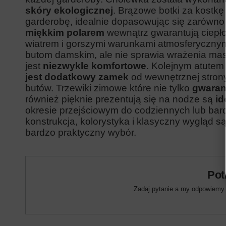
skóry ekologicznej
. Brązowe botki za kostkę
garderobę, idealnie dopasowując się zarówno 
miękkim polarem
wewnątrz gwarantują ciepło
wiatrem i gorszymi warunkami atmosferyczny
butom damskim, ale nie sprawia wrażenia mas
jest
niezwykle komfortowe
. Kolejnym atutem
jest dodatkowy zamek
od wewnętrznej stron
butów
. Trzewiki zimowe które nie tylko
gwaran
również pięknie prezentują się na nodze są
id
okresie przejściowym do codziennych lub bar
konstrukcja, kolorystyka i klasyczny wygląd są
bardzo praktyczny wybór.
Pot
Zadaj pytanie a my odpowiemy n