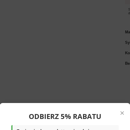
S
Ma
Sy
Ko
Be
×
ODBIERZ 5% RABATU
 brązowym kolorze,
to niezbędny element
tarannie i solidnie z wysokiej jakości