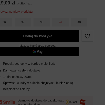
19,00 zł
brutto
/
szt.
rawdź wymiary produktu
36
37
38
39
40
Dodaj do koszyka
Możesz kupić także poprzez:
Produkt dostępny w bardzo małej ilości
Darmowa i szybka dostawa
14
dni na łatwy zwrot
Sprawdź, w którym sklepie obejrzysz i kupisz od ręki
Bezpieczne zakupy
Darmowa dostawa do paczkomatu
lub punktu odbioru