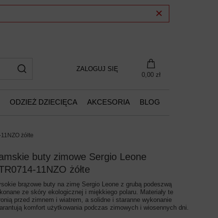
ZALOGUJ SIĘ
0,00 zł
ODZIEŻ DZIECIĘCA
AKCESORIA
BLOG
-11NZO żółte
amskie buty zimowe Sergio Leone
TR0714-11NZO żółte
sokie brązowe buty na zimę Sergio Leone z grubą podeszwą
konane ze skóry ekologicznej i miękkiego polaru. Materiały te
ronią przed zimnem i wiatrem, a solidne i staranne wykonanie
arantują komfort użytkowania podczas zimowych i wiosennych dni.