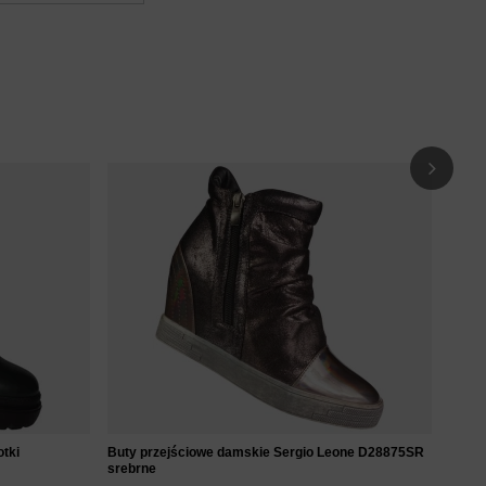
Damsk
16
tki
Buty przejściowe damskie Sergio Leone D28875SR
srebrne