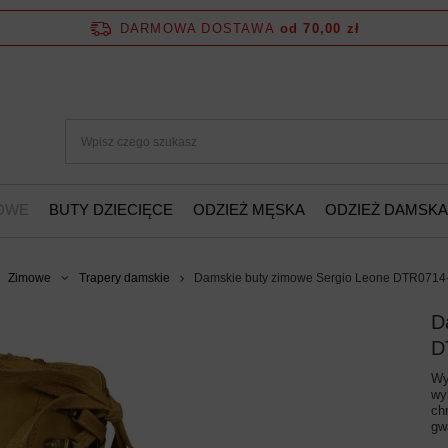
DARMOWA DOSTAWA
od 70,00 zł
ŻOWE
BUTY DZIECIĘCE
ODZIEŻ MĘSKA
ODZIEŻ DAMSKA
Zimowe
Trapery damskie
Damskie buty zimowe Sergio Leone DTR0714
D
D
Wy
wy
ch
gw