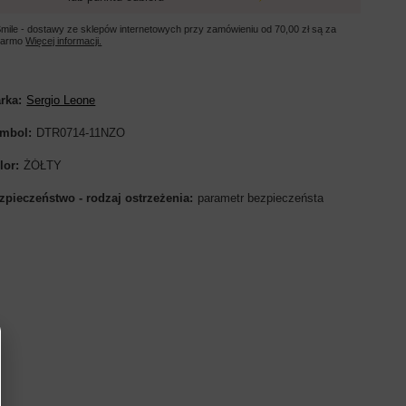
mile - dostawy ze sklepów internetowych przy zamówieniu od
70,00 zł
są za
darmo
Więcej informacji.
rka
Sergio Leone
mbol
DTR0714-11NZO
lor
ŻÓŁTY
zpieczeństwo - rodzaj ostrzeżenia
parametr bezpieczeństa