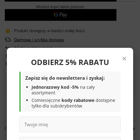
Możesz kupić także poprzez:
Produkt dostępny w bardzo małej ilości
Darmowa i szybka dostawa
14
dni na łatwy zwrot
×
Sprawdź, w którym sklepie obejrzysz i kupisz od ręki
ODBIERZ 5% RABATU
Bezpieczne zakupy
Zapisz się do newslettera i zyskaj:
Darmowa dostawa do paczkomatu lub punktu
Jednorazowy kod -5%
na cały
odbioru
asortyment
Comiesięczne
kody rabatowe
dostępne
Smile - dostawy ze sklepów internetowych przy zamówieniu od
70,00 zł
są za
tylko dla subskrybentów
darmo
Więcej informacji.
OPIS