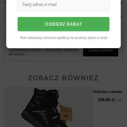
SZCZEGÓŁOWE DANE
OPINIE
(0)
ODBIERZ RABAT
Kod rabatowy zostanie wysłany na podany adres e-mail
Potrzebujesz pomocy? Masz pytania?
Zadaj pytanie a my odpowiemy niezwłocznie,
Zadaj pytanie
najciekawsze pytania i odpowiedzi publikując
dla innych.
ZOBACZ RÓWNIEŻ
Dziecięce zimowe b
109,00 zł
/
szt.