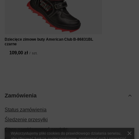
Dziecięce zimowe buty American Club B-86831BL
czarne
109,00 zł
/
szt.
Zamówienia
Status zamówienia
Śledzenie przesyłki
Chcę zareklamować produkt
Wykorzystujemy pliki cookies do prawidłowego działania serwisu,
aby oferować funkcje społecznościowe, analizować ruch i prowadzić