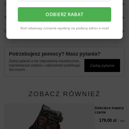
OPIS
ODBIERZ RABAT
SZCZEGÓŁOWE DANE
Kod rabatowy zostanie wysłany na podany adres e-mail
OPINIE
(0)
Potrzebujesz pomocy? Masz pytania?
Zadaj pytanie a my odpowiemy niezwłocznie,
Zadaj pytanie
najciekawsze pytania i odpowiedzi publikując
dla innych.
ZOBACZ RÓWNIEŻ
Dziecięce trapery 
czarne
179,00 zł
/
szt.