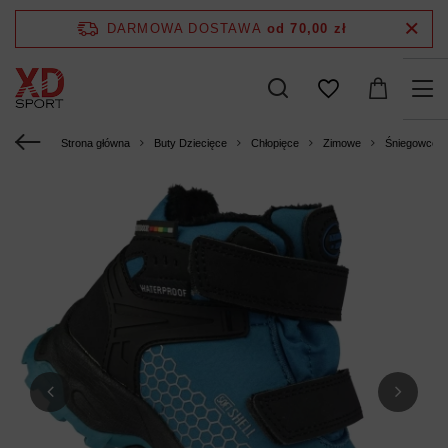
DARMOWA DOSTAWA
od 70,00 zł
Strona główna
Buty Dziecięce
Chłopięce
Zimowe
Śniegowce c