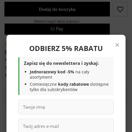
Dodaj do koszyka
Możesz kupić także poprzez:
×
Produkt dostępny w bardzo małej ilości
ODBIERZ 5% RABATU
Darmowa i szybka dostawa
14
dni na łatwy zwrot
Zapisz się do newslettera i zyskaj:
Sprawdź, w którym sklepie obejrzysz i kupisz od ręki
Jednorazowy kod -5%
na cały
Bezpieczne zakupy
asortyment
Comiesięczne
kody rabatowe
dostępne
tylko dla subskrybentów
Darmowa dostawa do paczkomatu lub punktu
odbioru
Smile - dostawy ze sklepów internetowych przy zamówieniu od
70,00 zł
są za
darmo
Więcej informacji.