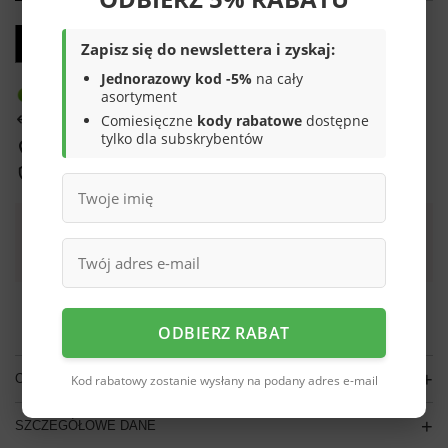
Możesz kupić także poprzez:
Zapisz się do newslettera i zyskaj:
Jednorazowy kod -5%
na cały
asortyment
Produkt dostępny w bardzo dużej ilości
Comiesięczne
kody rabatowe
dostępne
14
dni na łatwy zwrot
tylko dla subskrybentów
Sprawdź, w którym sklepie obejrzysz i kupisz od ręki
Bezpieczne zakupy
Darmowa dostawa do paczkomatu lub punktu
odbioru
Smile - dostawy ze sklepów internetowych przy zamówieniu od
70,00 zł
są za
darmo
Więcej informacji.
ODBIERZ RABAT
OPIS
Kod rabatowy zostanie wysłany na podany adres e-mail
SZCZEGÓŁOWE DANE