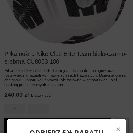
Piłka nożna Nike Club Elite Team biało-czarno-
srebrna CU8053 100
Piłka nożna Nike Club Elite Team jest idealna do treningów oraz
rozgrywek na naturalnych nawierzchniach trawiastych. Dzięki swojemu
designowi i konstrukcji sprawdzi się zarówno w amatorskich, jak i
bardziej profesjonalnych meczach.
240,00 zł
brutto
/
szt.
4
5
×
Dodaj do koszyka
ODBIERZ 5% RABATU