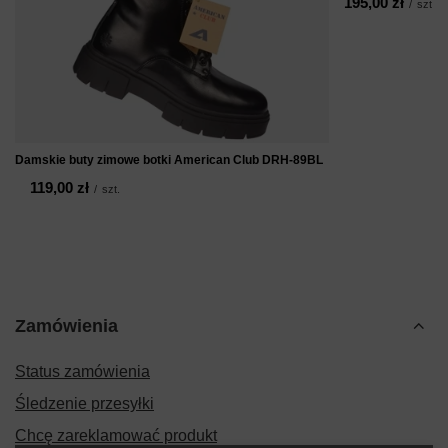
195,00 zł
/
szt.
Damskie buty zimowe botki American Club DRH-89BL
119,00 zł
/
szt.
Zamówienia
Status zamówienia
Śledzenie przesyłki
Chcę zareklamować produkt