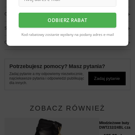
OPIS
ODBIERZ RABAT
SZCZEGÓŁOWE DANE
Kod rabatowy zostanie wysłany na podany adres e-mail
OPINIE
(0)
Potrzebujesz pomocy? Masz pytania?
Zadaj pytanie a my odpowiemy niezwłocznie,
Zadaj pytanie
najciekawsze pytania i odpowiedzi publikując
dla innych.
ZOBACZ RÓWNIEŻ
Młodzieżowe buty zi
DWT232/24BL czarn