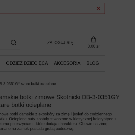
ZALOGUJ SIĘ
0,00 zł
ODZIEŻ DZIECIĘCA
AKCESORIA
BLOG
B-3-0351GY szare botki ocieplane
amskie botki zimowe Skotnicki DB-3-0351GY
zare botki ocieplane
mowe botki damskie z ekoskóry za zimę i jesień do codziennego
ytku. Ocieplane buty zostały stworzone w klasycznej kolorystyce z
eloma przeszyciami, które dodają charakteru. Obuwie na zimę
pinane na zamek posiada grubą podeszwę.