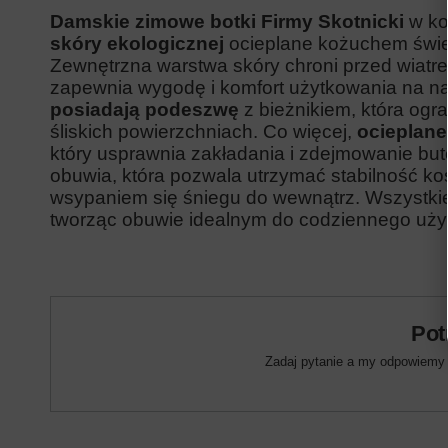
Damskie zimowe botki Firmy Skotnicki
w ko
skóry ekologicznej
ocieplane kożuchem świe
Zewnętrzna warstwa skóry chroni przed wiatr
zapewnia wygodę i komfort użytkowania na n
posiadają podeszwę
z bieżnikiem, która ogr
śliskich powierzchniach. Co więcej,
ocieplane
który usprawnia zakładania i zdejmowanie bu
obuwia, która pozwala utrzymać stabilność ko
wsypaniem się śniegu do wewnątrz. Wszystkie
tworząc obuwie idealnym do codziennego uży
Pot
Zadaj pytanie a my odpowiemy n