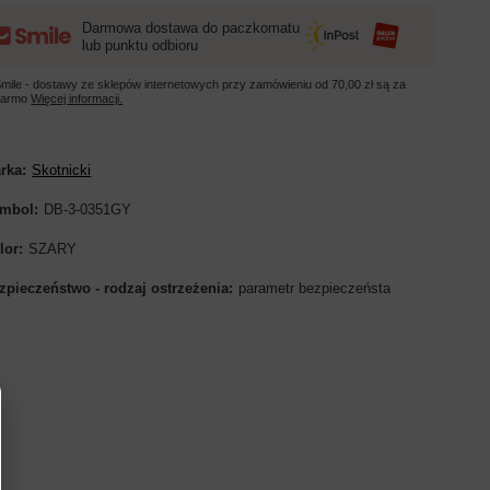
Darmowa dostawa do paczkomatu
lub punktu odbioru
mile - dostawy ze sklepów internetowych przy zamówieniu od
70,00 zł
są za
darmo
Więcej informacji.
rka
Skotnicki
mbol
DB-3-0351GY
lor
SZARY
zpieczeństwo - rodzaj ostrzeżenia
parametr bezpieczeństa