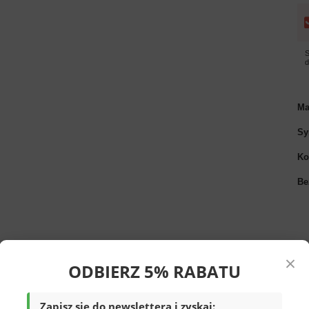
S
Ma
Sy
Ko
Be
×
ODBIERZ 5% RABATU
Zapisz się do newslettera i zyskaj: