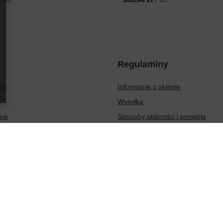
Regulaminy
ię
Informacje o sklepie
Wysyłka
owe
Sposoby płatności i prowizje
ionych produktów
Regulamin
sakcji
Polityka prywatności
Odstąpienie od umowy