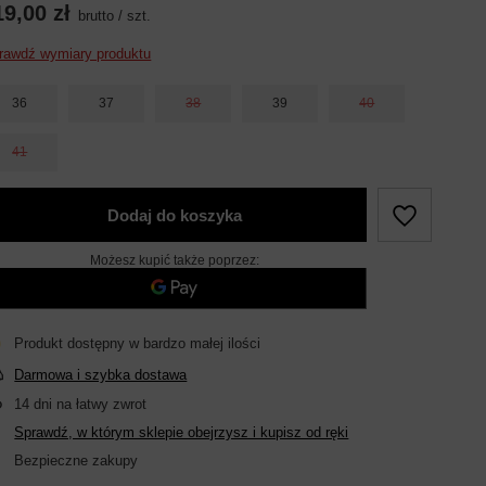
19,00 zł
brutto
/
szt.
rawdź wymiary produktu
36
37
38
39
40
41
Dodaj do koszyka
Możesz kupić także poprzez:
Produkt dostępny w bardzo małej ilości
Darmowa i szybka dostawa
14
dni na łatwy zwrot
Sprawdź, w którym sklepie obejrzysz i kupisz od ręki
Bezpieczne zakupy