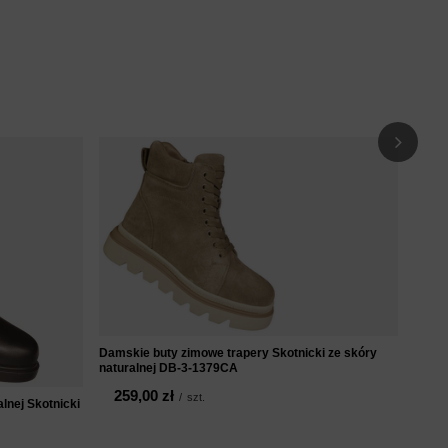
Damsk
beżo
14
Damskie buty zimowe trapery Skotnicki ze skóry
naturalnej DB-3-1379CA
259,00 zł
/
szt.
lnej Skotnicki