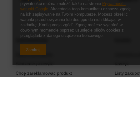
prywatności można znaleźć także na stronie
Prywatność i
warunki Google
. Akceptacja tego komunikatu oznacza zgodę
na ich zapisywanie na Twoim komputerze. Możesz określić
warunki przechowywania lub dostępu do nich klikając w
zakładkę „Konfiguracja zgód”. Zgodę możesz wycofać w
dowolnym momencie poprzez usunięcie plików cookies z
przeglądarki z danego urządzenia końcowego.
Zamówienia
Konto
Zamknij
Status zamówienia
Zarejestruj s
Śledzenie przesyłki
Koszyk
Chcę zareklamować produkt
Listy zakup
Chcę zwrócić produkt
Lista zakup
Chcę wymienić produkt
Historia tran
Kontakt
Moje rabaty
Newsletter