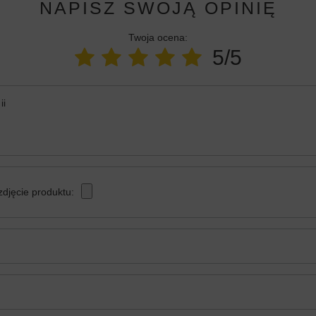
NAPISZ SWOJĄ OPINIĘ
Twoja ocena:
5/5
ii
zdjęcie produktu: