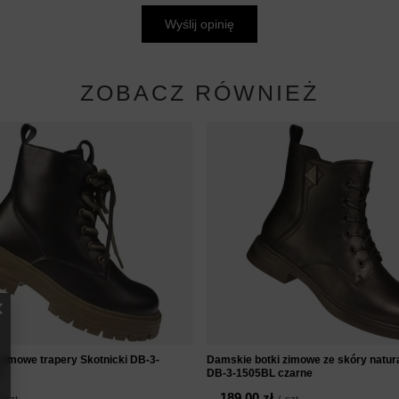
Wyślij opinię
ZOBACZ RÓWNIEŻ
zimowe trapery Skotnicki DB-3-
Damskie botki zimowe ze skóry natura
e
DB-3-1505BL czarne
189,00 zł
szt.
/
szt.