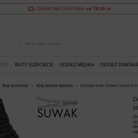
DARMOWA DOSTAWA
od 70,00 zł
ŻOWE
BUTY DZIECIĘCE
ODZIEŻ MĘSKA
ODZIEŻ DAMSKA
Buty sezonowe
Buty zimowe damskie
Damskie botki zimowe Skotnicki D
D
s
Zi
uż
wi
za