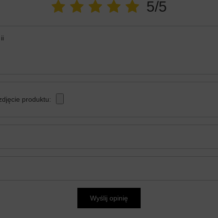
5/5
ii
zdjęcie produktu:
Wyślij opinię