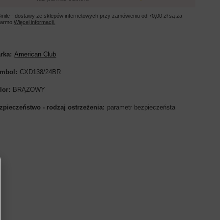
mile - dostawy ze sklepów internetowych przy zamówieniu od
70,00 zł
są za
darmo
Więcej informacji.
rka
American Club
mbol
CXD138/24BR
lor
BRĄZOWY
zpieczeństwo - rodzaj ostrzeżenia
parametr bezpieczeństa