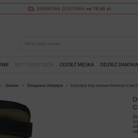
DARMOWA DOSTAWA
od 70,00 zł
ŻOWE
BUTY DZIECIĘCE
ODZIEŻ MĘSKA
ODZIEŻ DAMSKA
Zimowe
Śniegowce chłopięce
Dziecięce buty zimowe American Club
D
C
Zi
cz
so
od