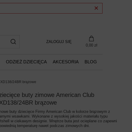
ZALOGUJ SIĘ
0,00 zł
ODZIEŻ DZIECIĘCA
AKCESORIA
BLOG
 CXD138/24BR brązowe
ziecięce buty zimowe American Club
XD138/24BR brązowe
mowe buty dziecięce Firmy American Club w kolorze brązowym z
arnymi wsawkami. Wykonane z wysokiej jakości materiału typu
ftshell w ciekawym designie. Wnętrze buta jest ocieplane co zapewni
powiednią temperaturę nawet podczas zimowych dni.