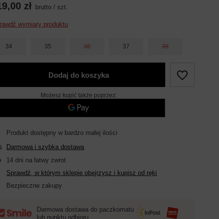
19,00 zł
brutto
/
szt.
rawdź wymiary produktu
34
35
36
37
38
Dodaj do koszyka
Możesz kupić także poprzez:
Produkt dostępny w bardzo małej ilości
Darmowa i szybka dostawa
14
dni na łatwy zwrot
Sprawdź, w którym sklepie obejrzysz i kupisz od ręki
Bezpieczne zakupy
Darmowa dostawa do paczkomatu
lub punktu odbioru