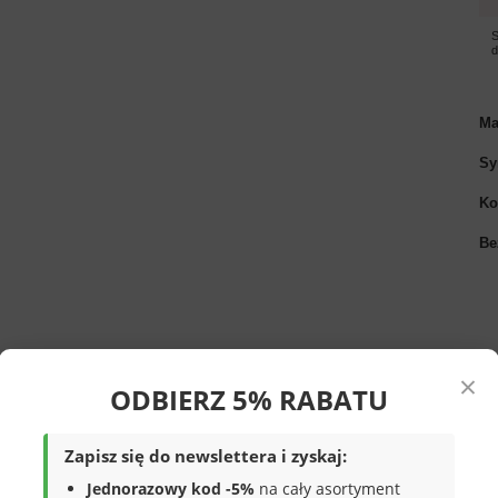
S
Ma
Sy
Ko
Be
×
ODBIERZ 5% RABATU
Zapisz się do newslettera i zyskaj:
b
w kolorze brązowym z przeszyciami
Jednorazowy kod -5%
na cały asortyment
mi.
Solidnie i starannie wykonane z