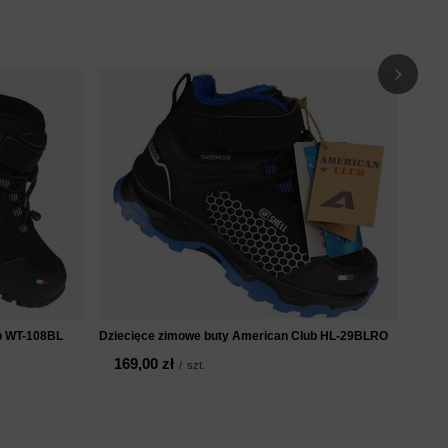
Buty 
12
b WT-108BL
Dziecięce zimowe buty American Club HL-29BLRO
169,00 zł
/
szt.