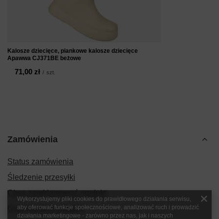
Kalosze dziecięce, piankowe kalosze dziecięce
Apawwa CJ371BE beżowe
71,00 zł
/
szt.
Zamówienia
Status zamówienia
Śledzenie przesyłki
Chcę zareklamować produkt
Wykorzystujemy pliki cookies do prawidłowego działania serwisu,
aby oferować funkcje społecznościowe, analizować ruch i prowadzić
Chcę zwrócić produkt
działania marketingowe - zarówno przez nas, jak i naszych