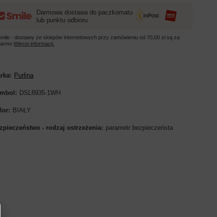
Darmowa dostawa do paczkomatu
lub punktu odbioru
mile - dostawy ze sklepów internetowych przy zamówieniu od
70,00 zł
są za
darmo
Więcej informacji.
rka
Purlina
mbol
DSL8935-1WH
lor
BIAŁY
zpieczeństwo - rodzaj ostrzeżenia
parametr bezpieczeństa