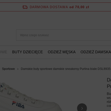
DARMOWA DOSTAWA
od 70,00 zł
ŻOWE
BUTY DZIECIĘCE
ODZIEŻ MĘSKA
ODZIEŻ DAMSKA
Sportowe
Damskie buty sportowe damskie sneakersy Purlina białe DSL893
D
P
Bi
ws
ró
co