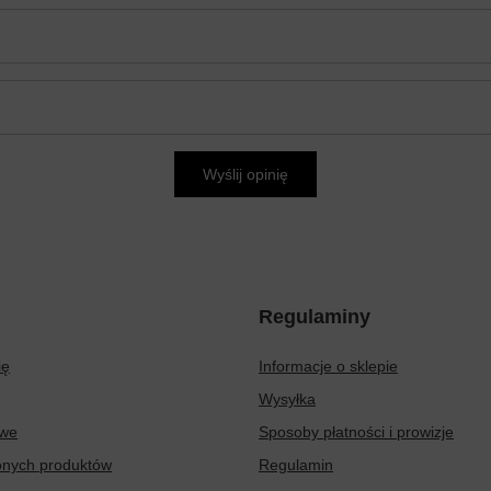
Wyślij opinię
Regulaminy
ię
Informacje o sklepie
Wysyłka
owe
Sposoby płatności i prowizje
ionych produktów
Regulamin