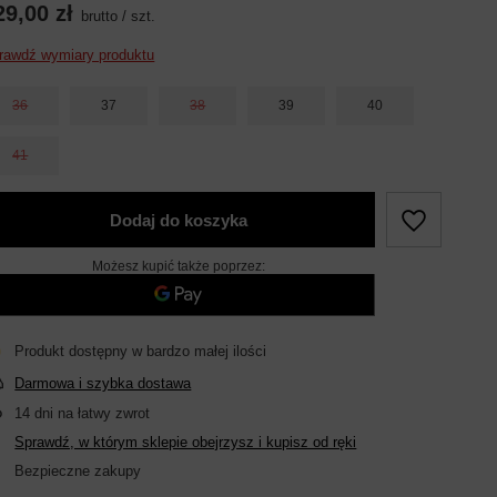
29,00 zł
brutto
/
szt.
rawdź wymiary produktu
36
37
38
39
40
41
Dodaj do koszyka
Możesz kupić także poprzez:
Produkt dostępny w bardzo małej ilości
Darmowa i szybka dostawa
14
dni na łatwy zwrot
Sprawdź, w którym sklepie obejrzysz i kupisz od ręki
Bezpieczne zakupy