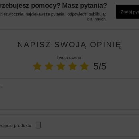
rzebujesz pomocy? Masz pytania?
Zadaj py
iezwłocznie, najciekawsze pytania i odpowiedzi publikując
dla innych.
NAPISZ SWOJĄ OPINIĘ
Twoja ocena:
5/5
ii
zdjęcie produktu: