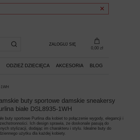
ZALOGUJ SIĘ
0,00 zł
ODZIEŻ DZIECIĘCA
AKCESORIA
BLOG
5-1WH
amskie buty sportowe damskie sneakersy
urlina białe DSL8935-1WH
ałe buty sportowe Purlina dla kobiet to połączenie wygody, elegancji i
zechstronności. Ich design sprawia, że doskonale pasują do
żnych stylizacji, dodając im charakteru i stylu. Idealne buty do
dziennego użytku dla każdej kobiety.