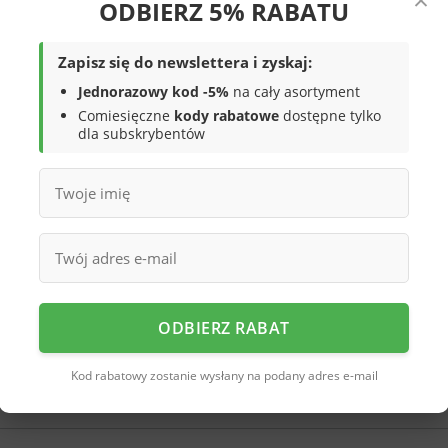
ODBIERZ 5% RABATU
ponadczasowym białym kolorze to świetny
ność, wygodę jak również piękny
Zapisz się do newslettera i zyskaj:
onych ze skóry ekologicznej
podkreśla
klasy, co sprawia, że doskonale
Jednorazowy kod -5%
na cały asortyment
rzna warstwa
obuwia dla
Comiesięczne
kody rabatowe
dostępne tylko
ność na zabrudzenia, trwałość i
dla subskrybentów
deszwę z bieżnikiem wykonaną z pianki
ości materiałów z dbałością o szczegóły,
omfort na wysokim poziomie.
Wiązane buty
anie obuwia do stopy, co przyczynia się
, a piankowa podeszwa sprawia że produkt
sy do codziennego użytku,
które
ić praktyczny element Twojej garderoby,
spotkania, jak i bardziej formalne okazje,
ODBIERZ RABAT
mskie buty sportowe z ekoskóry
łączą
a to wszystko w korzystnej cenie.
Kod rabatowy zostanie wysłany na podany adres e-mail