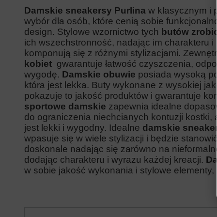
Damskie sneakersy Purlina
w klasycznym i 
wybór dla osób, które cenią sobie funkcjonal
design. Stylowe wzornictwo tych
butów zrobi
ich wszechstronność, nadając im charakteru i 
komponują się z różnymi stylizacjami. Zewnęt
kobiet
gwarantuje łatwość czyszczenia, odpor
wygodę.
D
amskie obuwie
posiada wysoką po
która jest lekka. Buty wykonane z wysokiej jak
pokazuje to jakość produktów i gwarantuje k
sportowe damskie
zapewnia idealne dopasow
do ograniczenia niechcianych kontuzji kostki
jest lekki i wygodny. Idealne
damskie sneaker
wpasuje się w wiele stylizacji i będzie stanow
doskonale nadając się zarówno na nieformalne 
dodając charakteru i wyrazu każdej kreacji.
Da
w sobie jakość wykonania i stylowe elementy, 