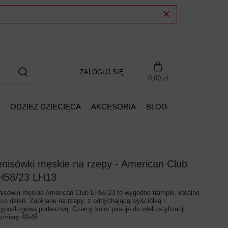
ZALOGUJ SIĘ
0,00 zł
ODZIEŻ DZIECIĘCA
AKCESORIA
BLOG
enisówki męskie na rzepy - American Club
H58/23 LH13
nisówki męskie American Club LH58-23 to wygodne trampki, idealne
 co dzień. Zapinane na rzepy, z oddychającą wyściółką i
typoślizgową podeszwą. Czarny kolor pasuje do wielu stylizacji.
zmiary 40-46