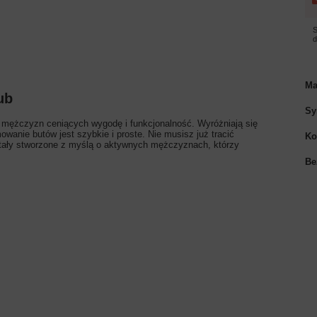
S
Ma
ub
Sy
 mężczyzn ceniących wygodę i funkcjonalność. Wyróżniają się
owanie butów jest szybkie i proste. Nie musisz już tracić
Ko
ały stworzone z myślą o aktywnych mężczyznach, którzy
Be