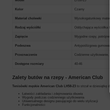
Model
LH58-23
Kolor
Czarny
Materiał cholewki
Wysokogatunkowy materi
Rodzaj wyściółki
Oddychająca wyściółka t
Zapięcie
Wygodne rzepy, potrójne
Podeszwa
Antypoślizgowa gumowa
Przeznaczenie
Codzienne użytkowanie, 
Dostępne rozmiary
40-46
Zalety butów na rzepy - American Club
Tenisówki męskie American Club LH58-23
to strzał w dziesiątkę 
Łatwości zakładania i zdejmowania obuwia
Wygody podczas codziennego użytkowania
Uniwersalnego designu pasującego do wielu stylizacji
Funkcjonalności