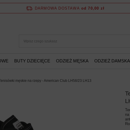
DARMOWA DOSTAWA
od 70,00 zł
ŻOWE
BUTY DZIECIĘCE
ODZIEŻ MĘSKA
ODZIEŻ DAMSKA
Tenisówki męskie na rzepy - American Club LH58/23 LH13
T
L
Te
na
an
Ro