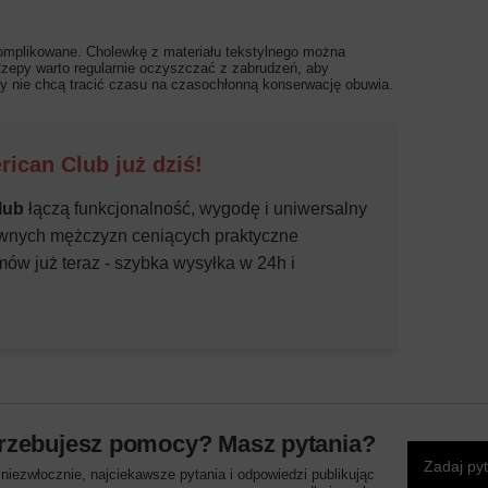
komplikowane. Cholewkę z materiału tekstylnego można
 Rzepy warto regularnie oczyszczać z zabrudzeń, aby
y nie chcą tracić czasu na czasochłonną konserwację obuwia.
ican Club już dziś!
lub
łączą funkcjonalność, wygodę i uniwersalny
tywnych mężczyzn ceniących praktyczne
ów już teraz - szybka wysyłka w 24h i
rzebujesz pomocy? Masz pytania?
Zadaj py
iezwłocznie, najciekawsze pytania i odpowiedzi publikując