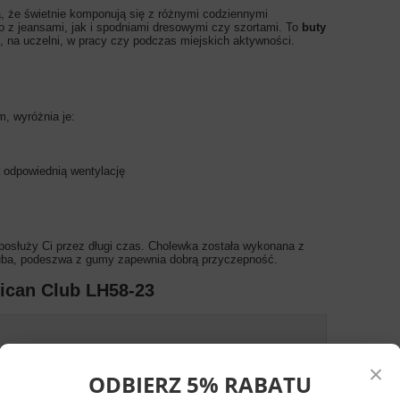
, że świetnie komponują się z różnymi codziennymi
no z jeansami, jak i spodniami dresowymi czy szortami. To
buty
, na uczelni, w pracy czy podczas miejskich aktywności.
m, wyróżnia je:
 odpowiednią wentylację
 posłuży Ci przez długi czas. Cholewka została wykonana z
Gruba, podeszwa z gumy zapewnia dobrą przyczepność.
ican Club LH58-23
×
ODBIERZ 5% RABATU