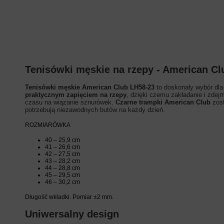
Tenisówki męskie na rzepy - American Cl
Tenisówki męskie American Club LH58-23
to doskonały wybór dla
praktycznym zapięciem na rzepy
, dzięki czemu zakładanie i zdejm
czasu na wiązanie sznurówek.
Czarne trampki American Club
zost
potrzebują niezawodnych butów na każdy dzień.
ROZMIARÓWKA
40 – 25,9 cm
41 – 26,6 cm
42 – 27,5 cm
43 – 28,2 cm
44 – 28,8 cm
45 – 29,5 cm
46 – 30,2 cm
Długość wkładki. Pomiar ±2 mm.
Uniwersalny design