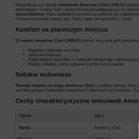
Minimalistyczny design
tenisówek American Club LH58-23
sprawia
stylizacjami. Czarny kolor i prosta forma pozwalają łączyć je zarów
wszechstronne
, które sprawdzą się podczas spotkań ze znajomymi
Postaw na ponadczasowy styl, który nigdy nie wychodzi z mody.
Komfort na pierwszym miejscu
W
butach American Club LH58-23
komfort noszenia jest priorytete
Wygodne zapinanie na rzepy
Lekka konstrukcja
Oddychająca wyściółka z materiału tekstylnego zapewniająca
Miękka wkładka, która poprawia komfort użytkowania
Solidne wykonanie
Trampki męskie na rzepy American Club
to solidne obuwie, które
wysokiej jakości materiałów tekstylnych odpornych na ścieranie. 
Cechy charakterystyczne tenisówek Amer
Cecha
Opis
Marka
American Club