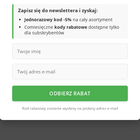
Zapisz się do newslettera i zyskaj:
Jednorazowy kod -5%
na cały asortyment
ał tekstylny
Comiesięczne
kody rabatowe
dostępne tylko
dla subskrybentów
ekstylna
 zapięcie
 podeszwa
styl miejski casualowy
ODBIERZ RABAT
Kod rabatowy zostanie wysłany na podany adres e-mail
dla mężczyzn, którzy oczekują: