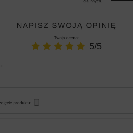
dla innych.
NAPISZ SWOJĄ OPINIĘ
Twoja ocena:
5/5
ii
zdjęcie produktu: