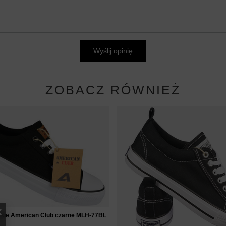
Wyślij opinię
ZOBACZ RÓWNIEŻ
skie American Club czarne MLH-77BL