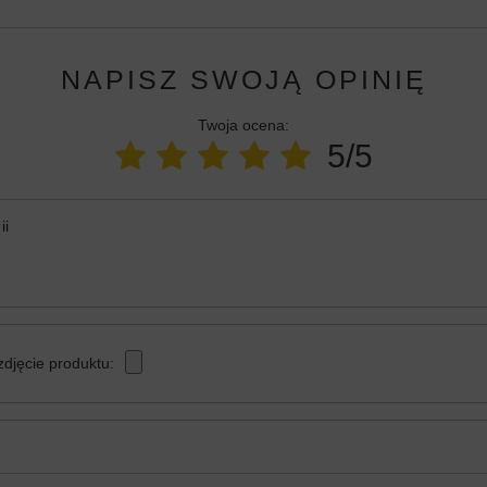
NAPISZ SWOJĄ OPINIĘ
Twoja ocena:
5/5
ii
zdjęcie produktu: