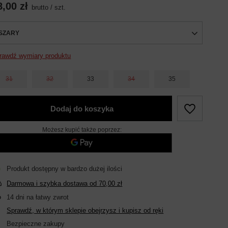
8,00 zł
brutto
/
szt.
SZARY
rawdź wymiary produktu
31
32
33
34
35
Dodaj do koszyka
Możesz kupić także poprzez:
Produkt dostępny w bardzo dużej ilości
Darmowa i szybka dostawa
od
70,00 zł
14
dni na łatwy zwrot
Sprawdź, w którym sklepie obejrzysz i kupisz od ręki
Bezpieczne zakupy