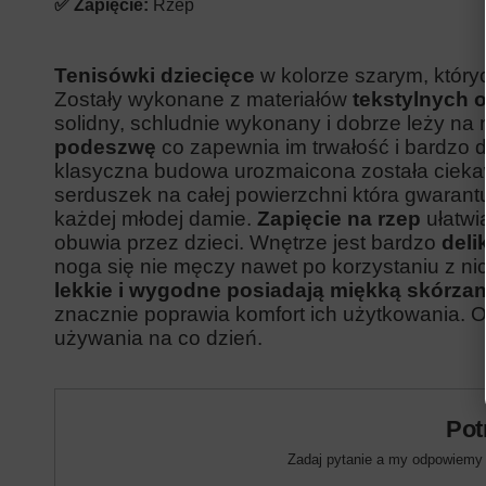
✅ Zapięcie:
Rzep
Tenisówki dziecięce
w kolorze szarym, który
Zostały wykonane z materiałów
tekstylnych o
solidny, schludnie wykonany i dobrze leży na
podeszwę
co zapewnia im trwałość i bardzo 
klasyczna budowa urozmaicona została cieka
serduszek na całej powierzchni która gwarantu
każdej młodej damie.
Zapięcie na rzep
ułatwi
obuwia przez dzieci. Wnętrze jest bardzo
deli
noga się nie męczy nawet po korzystaniu z ni
lekkie i wygodne posiadają miękką skórza
znacznie poprawia komfort ich użytkowania. O
używania na co dzień.
Pot
Zadaj pytanie a my odpowiemy n