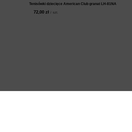
Tenisówki dziecięce American Club granat LH-81NA
72,00 zł
/
szt.