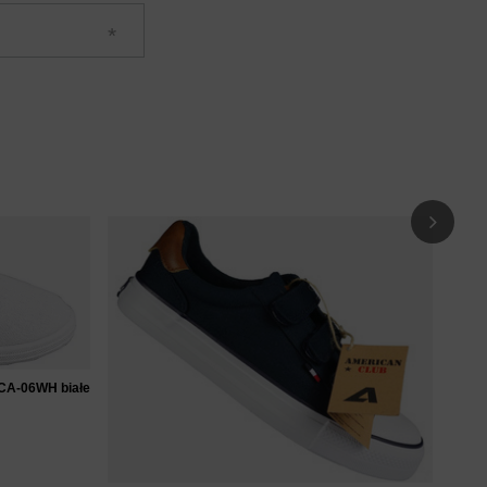
Tenis
81BL
72
CCA-06WH białe