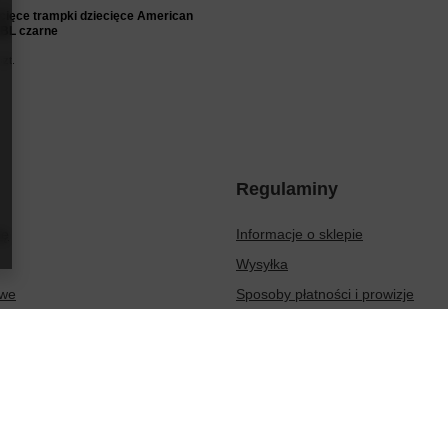
ecięce trampki dziecięce American
BL czarne
szt.
Regulaminy
ię
Informacje o sklepie
Wysyłka
owe
Sposoby płatności i prowizje
ionych produktów
Regulamin
sakcji
Polityka prywatności
Odstąpienie od umowy