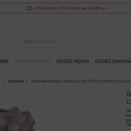
DARMOWA DOSTAWA
od 70,00 zł
ŻOWE
BUTY DZIECIĘCE
ODZIEŻ MĘSKA
ODZIEŻ DAMSKA
Tenisówki
Tenisówki dziecięce American Club CTEN-120/24GY szare na 
T
1
Te
wy
gu
Ob