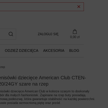
ZALOGUJ SIĘ
0,00 zł
ODZIEŻ DZIECIĘCA
AKCESORIA
BLOG
rzep
enisówki dziecięce American Club CTEN-
20/24GY szare na rzep
nisówki dziecięce American Club w kolorze szarym to doskonały
bór dla małych fashionistek. Zapinane na rzep buty posiadają
mową podeszwę, która gwarantuje stabilność na każdej powierzchni.
uwie posiada wzmocnioną piętę oraz przód.