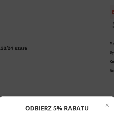
S
Ma
20/24 szare
Sy
Ko
Be
×
ODBIERZ 5% RABATU