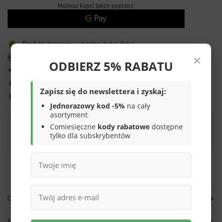
Możesz kupić także poprzez:
Produkt dostępny w bardzo dużej ilości
×
Darmowa i szybka dostawa
od
70,00 zł
ODBIERZ 5% RABATU
14
dni na łatwy zwrot
Sprawdź, w którym sklepie obejrzysz i kupisz od ręki
Zapisz się do newslettera i zyskaj:
Bezpieczne zakupy
Jednorazowy kod -5%
na cały
asortyment
Comiesięczne
kody rabatowe
dostępne
Darmowa dostawa do paczkomatu lub punktu
tylko dla subskrybentów
odbioru
Smile - dostawy ze sklepów internetowych przy zamówieniu od
70,00 zł
są za
darmo
Więcej informacji.
OPIS
SZCZEGÓŁOWE DANE