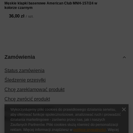
Męskie klapki basenowe American Club MNH-157/24 w
kolorze czarnym
36,00 zł
/
szt.
Zamówienia
Status zamówienia
Śledzenie przesyłki
Chcę zareklamować produkt
Chcę zwrócić produkt
Chcę wymienić produkt
Wykorzystujemy pliki cookies do prawidłowego działania serwisu,
aby oferować funkcje społecznościowe, analizować ruch i prowadzić
Kontakt
działania marketingowe - zarówno przez nas, jak i naszych
Zaufanych Partnerów. Pliki cookies służą również do personalizacji
reklam. Więcej informacji znajdziesz w
polityce prywatności
. Więcej