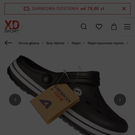
DARMOWA DOSTAWA
od 70,00 zł
Strona główna
Buty Męskie
Klapki
Klapki basenowe męskie
Mę