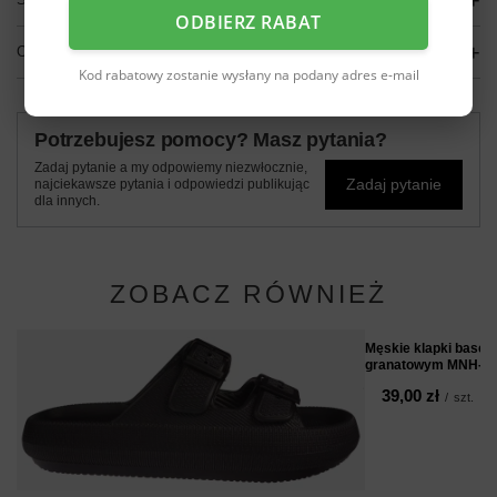
ODBIERZ RABAT
OPINIE
(0)
Kod rabatowy zostanie wysłany na podany adres e-mail
Potrzebujesz pomocy? Masz pytania?
Zadaj pytanie a my odpowiemy niezwłocznie,
Zadaj pytanie
najciekawsze pytania i odpowiedzi publikując
dla innych.
ZOBACZ RÓWNIEŻ
Męskie klapki basen
granatowym MNH-1
39,00 zł
/
szt.