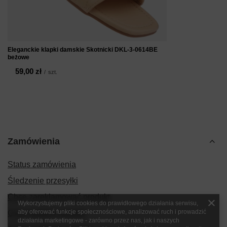
Eleganckie klapki damskie Skotnicki DKL-3-0614BE
beżowe
59,00 zł
/
szt.
Zamówienia
Status zamówienia
Śledzenie przesyłki
Chcę zareklamować produkt
Wykorzystujemy pliki cookies do prawidłowego działania serwisu,
aby oferować funkcje społecznościowe, analizować ruch i prowadzić
Chcę zwrócić produkt
działania marketingowe - zarówno przez nas, jak i naszych