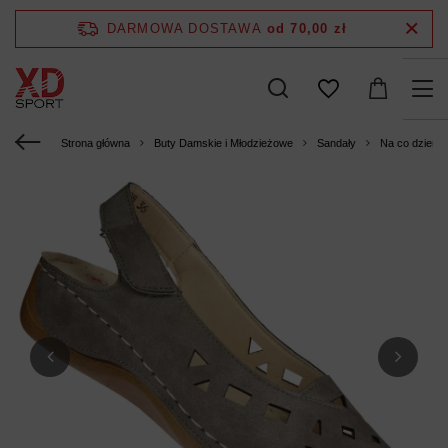
DARMOWA DOSTAWA
od 70,00 zł
Strona główna
Buty Damskie i Młodzieżowe
Sandały
Na co dzień