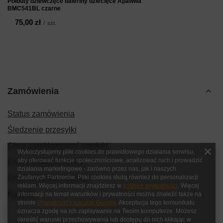
Półbuty dziewczęce baleriny dziecięce Apawwa
BMC541BL czarne
75,00 zł
/
szt.
Zamówienia
Status zamówienia
Śledzenie przesyłki
Chcę zareklamować produkt
Wykorzystujemy pliki cookies do prawidłowego działania serwisu,
aby oferować funkcje społecznościowe, analizować ruch i prowadzić
Chcę zwrócić produkt
działania marketingowe - zarówno przez nas, jak i naszych
Chcę wymienić produkt
Zaufanych Partnerów. Pliki cookies służą również do personalizacji
reklam. Więcej informacji znajdziesz w
polityce prywatności
. Więcej
Kontakt
informacji na temat warunków i prywatności można znaleźć także na
stronie
Prywatność i warunki Google
. Akceptacja tego komunikatu
oznacza zgodę na ich zapisywanie na Twoim komputerze. Możesz
określić warunki przechowywania lub dostępu do nich klikając w