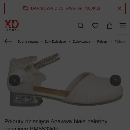
DARMOWA DOSTAWA
od 70,00 zł
Strona główna
Buty Dziecięce
Dziewczęce
Półbuty
Półbuty dz
Półbuty dziecięce Apawwa białe baleriny
dziecięce BM553WH