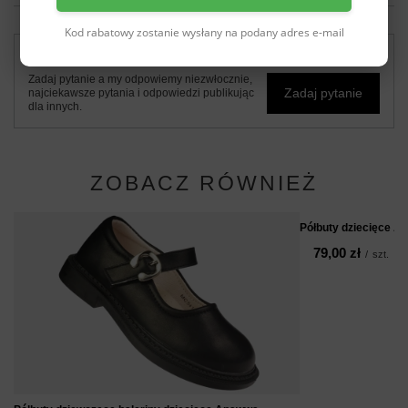
Kod rabatowy zostanie wysłany na podany adres e-mail
Potrzebujesz pomocy? Masz pytania?
Zadaj pytanie a my odpowiemy niezwłocznie,
Zadaj pytanie
najciekawsze pytania i odpowiedzi publikując
dla innych.
ZOBACZ RÓWNIEŻ
Półbuty dziecięce 
79,00 zł
/
szt.