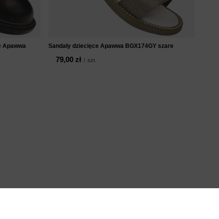
ce Apawwa
Sandały dziecięce Apawwa BGX174GY szare
79,00 zł
/
szt.