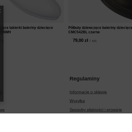
zęce lakierki baleriny dziecięce
Półbuty dziewczęce baleriny dziecię
324WH
CMC542BL czarne
79,00 zł
szt.
/
szt.
Regulaminy
ię
Informacje o sklepie
Wysyłka
owe
Sposoby płatności i prowizje
ionych produktów
Regulamin
sakcji
Polityka prywatności