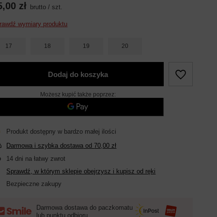
5,00 zł
brutto
/
szt.
rawdź wymiary produktu
17
18
19
20
Dodaj do koszyka
Możesz kupić także poprzez:
Produkt dostępny w bardzo małej ilości
Darmowa i szybka dostawa
od
70,00 zł
14
dni na łatwy zwrot
Sprawdź, w którym sklepie obejrzysz i kupisz od ręki
Bezpieczne zakupy
Darmowa dostawa do paczkomatu
lub punktu odbioru