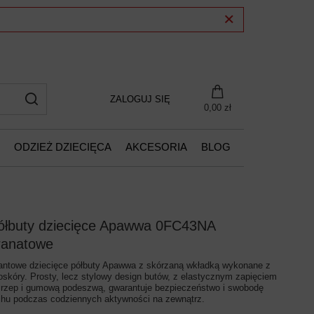
ZALOGUJ SIĘ
0,00 zł
ODZIEŻ DZIECIĘCA
AKCESORIA
BLOG
ółbuty dziecięce Apawwa 0FC43NA
ranatowe
antowe dziecięce półbuty Apawwa z skórzaną wkładką wykonane z
oskóry. Prosty, lecz stylowy design butów, z elastycznym zapięciem
 rzep i gumową podeszwą, gwarantuje bezpieczeństwo i swobodę
chu podczas codziennych aktywności na zewnątrz.