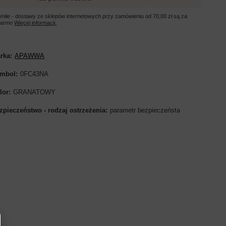
mile - dostawy ze sklepów internetowych przy zamówieniu od
70,00 zł
są za
darmo
Więcej informacji.
rka
APAWWA
mbol
0FC43NA
lor
GRANATOWY
zpieczeństwo - rodzaj ostrzeżenia
parametr bezpieczeństa