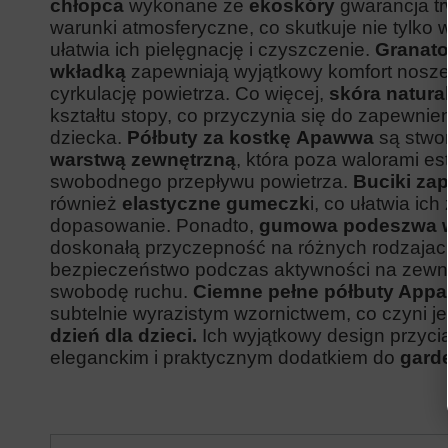
chłopca
wykonane ze
ekoskóry
gwarancja tr
warunki atmosferyczne, co skutkuje nie tylko 
ułatwia ich pielęgnację i czyszczenie.
Granat
wkładką
zapewniają wyjątkowy komfort nosze
cyrkulację powietrza.
Co więcej,
skóra natura
kształtu stopy, co przyczynia się do zapewni
dziecka.
Półbuty za kostkę
Apawwa
są stwo
warstwą zewnętrzną
, która poza walorami es
swobodnego przepływu powietrza.
Buciki zap
również
elastyczne gumeczk
i, co ułatwia ic
dopasowanie. Ponadto,
gumowa podeszwa 
doskonałą przyczepność na różnych rodzajach
bezpieczeństwo podczas aktywności na zewnąt
swobodę ruchu.
Ciemne
pełne półbuty App
subtelnie wyrazistym wzornictwem, co czyni 
dzień dla dzieci.
Ich wyjątkowy design przyc
eleganckim i praktycznym dodatkiem do
gard