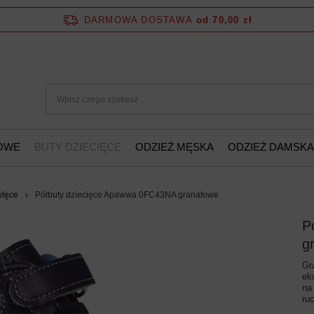
DARMOWA DOSTAWA
od 70,00 zł
ŻOWE
BUTY DZIECIĘCE
ODZIEŻ MĘSKA
ODZIEŻ DAMSKA
wlęce
Półbuty dziecięce Apawwa 0FC43NA granatowe
P
g
Gr
ek
na
ru