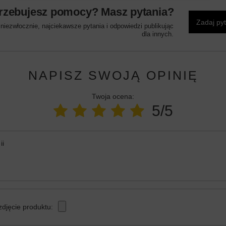
rzebujesz pomocy? Masz pytania?
Zadaj py
iezwłocznie, najciekawsze pytania i odpowiedzi publikując
dla innych.
NAPISZ SWOJĄ OPINIĘ
Twoja ocena:
5/5
ii
zdjęcie produktu: