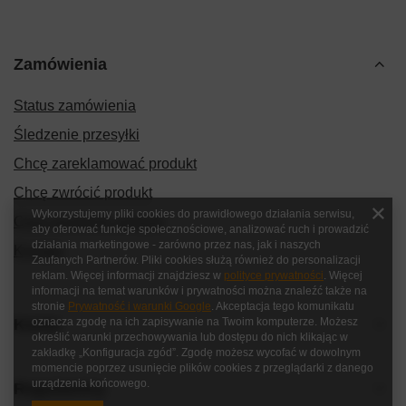
Zamówienia
Status zamówienia
Śledzenie przesyłki
Chcę zareklamować produkt
Chcę zwrócić produkt
Wykorzystujemy pliki cookies do prawidłowego działania serwisu,
Chcę wymienić produkt
aby oferować funkcje społecznościowe, analizować ruch i prowadzić
działania marketingowe - zarówno przez nas, jak i naszych
Kontakt
Zaufanych Partnerów. Pliki cookies służą również do personalizacji
reklam. Więcej informacji znajdziesz w
polityce prywatności
. Więcej
informacji na temat warunków i prywatności można znaleźć także na
stronie
Prywatność i warunki Google
. Akceptacja tego komunikatu
Konto
oznacza zgodę na ich zapisywanie na Twoim komputerze. Możesz
określić warunki przechowywania lub dostępu do nich klikając w
zakładkę „Konfiguracja zgód”. Zgodę możesz wycofać w dowolnym
momencie poprzez usunięcie plików cookies z przeglądarki z danego
urządzenia końcowego.
Regulaminy