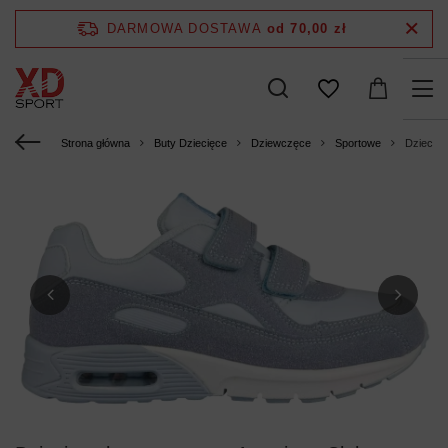
DARMOWA DOSTAWA
od 70,00 zł
Strona główna
Buty Dziecięce
Dziewczęce
Sportowe
Dziecięc