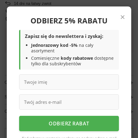
14
dni na łatwy zwrot
Sprawdź, w którym sklepie obejrzysz i kupisz od ręki
×
ODBIERZ 5% RABATU
Bezpieczne zakupy
Zapisz się do newslettera i zyskaj:
Darmowa dostawa do paczkomatu lub punktu
Jednorazowy kod -5%
na cały
odbioru
asortyment
Comiesięczne
kody rabatowe
dostępne
Smile - dostawy ze sklepów internetowych przy zamówieniu od
70,00 zł
są za
tylko dla subskrybentów
darmo
Więcej informacji.
OPIS
SZCZEGÓŁOWE DANE
OPINIE
(0)
ODBIERZ RABAT
Potrzebujesz pomocy? Masz pytania?