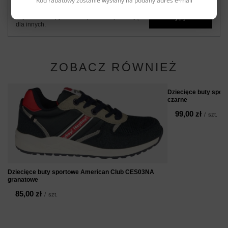
Kod rabatowy zostanie wysłany na podany adres e-mail
Zadaj pytanie a my odpowiemy niezwłocznie,
Zadaj pytanie
najciekawsze pytania i odpowiedzi publikując
dla innych.
ZOBACZ RÓWNIEŻ
Dziecięce buty spo
czarne
99,00 zł
/
szt.
Dziecięce buty sportowe American Club CES03NA
granatowe
85,00 zł
/
szt.