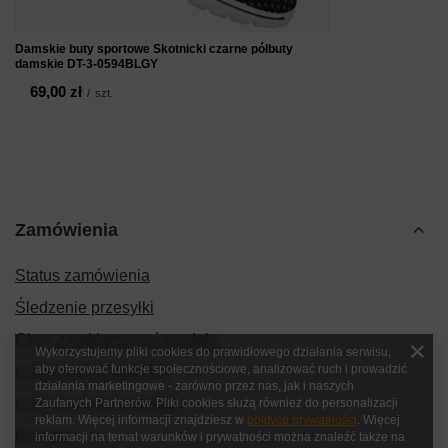
Damskie buty sportowe Skotnicki czarne półbuty
damskie DT-3-0594BLGY
69,00 zł
/
szt.
Zamówienia
Status zamówienia
Śledzenie przesyłki
Chcę zareklamować produkt
Wykorzystujemy pliki cookies do prawidłowego działania serwisu,
aby oferować funkcje społecznościowe, analizować ruch i prowadzić
Chcę zwrócić produkt
działania marketingowe - zarówno przez nas, jak i naszych
Chcę wymienić produkt
Zaufanych Partnerów. Pliki cookies służą również do personalizacji
reklam. Więcej informacji znajdziesz w
polityce prywatności
. Więcej
Kontakt
informacji na temat warunków i prywatności można znaleźć także na