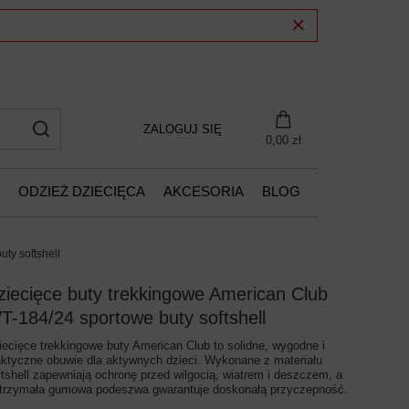
ZALOGUJ SIĘ
0,00 zł
ODZIEŻ DZIECIĘCA
AKCESORIA
BLOG
ty softshell
ziecięce buty trekkingowe American Club
T-184/24 sportowe buty softshell
iecięce trekkingowe buty American Club to solidne, wygodne i
aktyczne obuwie dla aktywnych dzieci. Wykonane z materiału
ftshell zapewniają ochronę przed wilgocią, wiatrem i deszczem, a
trzymała gumowa podeszwa gwarantuje doskonałą przyczepność.