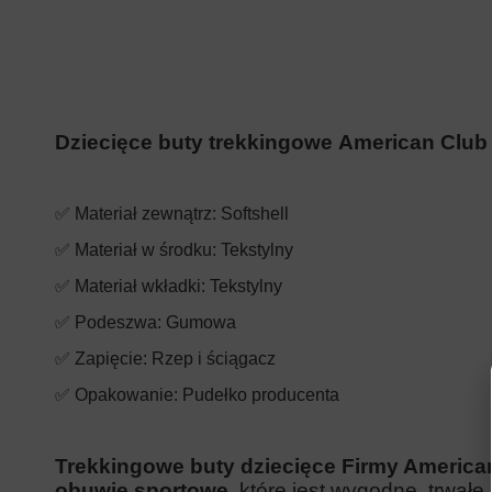
Dziecięce buty trekkingowe American Club
✅ Materiał zewnątrz: Softshell
✅ Materiał w środku: Tekstylny
✅ Materiał wkładki: Tekstylny
✅ Podeszwa: Gumowa
✅ Zapięcie: Rzep i ściągacz
✅ Opakowanie: Pudełko producenta
Trekkingowe buty dziecięce Firmy America
obuwie sportowe
, które jest wygodne, trwałe