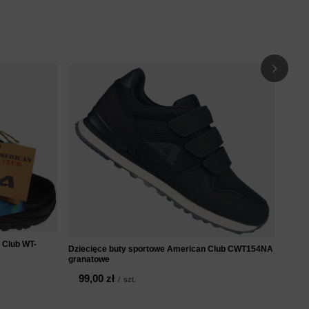
Dziec
11
 Club WT-
Dziecięce buty sportowe American Club CWT154NA
granatowe
99,00 zł
/
szt.