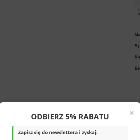
S
Ma
Sy
Ko
Be
×
ODBIERZ 5% RABATU
Zapisz się do newslettera i zyskaj:
n Club
w kolorze czarnym.
Solidne
 i praktyczne.
Buty dla dziecka
zostały