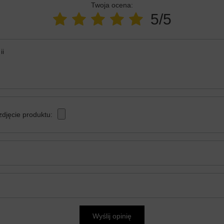
Twoja ocena:
5/5
ii
zdjęcie produktu:
Wyślij opinię