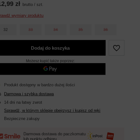
12,99 zł
brutto
/
szt.
rawdź wymiary produktu
32
33
34
35
36
Dodaj do koszyka
Możesz kupić także poprzez:
Produkt dostępny w bardzo dużej ilości
Darmowa i szybka dostawa
14
dni na łatwy zwrot
Sprawdź, w którym sklepie obejrzysz i kupisz od ręki
Bezpieczne zakupy
Darmowa dostawa do paczkomatu
lub punktu odbioru