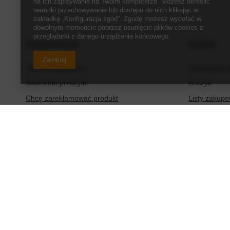
na ich zapisywanie na Twoim komputerze. Możesz określić
warunki przechowywania lub dostępu do nich klikając w
zakładkę „Konfiguracja zgód”. Zgodę możesz wycofać w
dowolnym momencie poprzez usunięcie plików cookies z
przeglądarki z danego urządzenia końcowego.
Zamówienia
Konto
Zamknij
Status zamówienia
Zarejestruj s
Śledzenie przesyłki
Koszyk
Chcę zareklamować produkt
Listy zakup
Chcę zwrócić produkt
Lista zakup
Chcę wymienić produkt
Historia tran
Kontakt
Moje rabaty
Newsletter