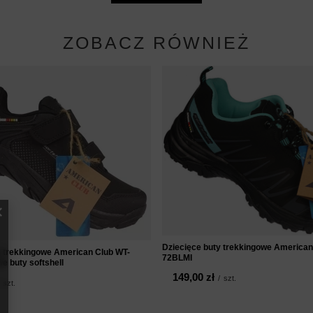
ZOBACZ RÓWNIEŻ
Dziecięce buty trekkingowe American
y trekkingowe American Club WT-
72BLMI
e buty softshell
149,00 zł
/
szt.
szt.