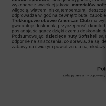
w
ykonane z wysokiej jakości
materiałów soft
wilgocią, wiatrem,
niską temperaturą i deszcz
odprowadza wilgoć na zewnątrz buta, zapobieg
Trekkingowe obuwie American Club
ma wytr
gwarantuje doskonałą przyczepność i komfort
posiadają ściągacz dzięki czemu doskonale d
Podsumowując,
dziecięce buty Softshell
są 
odpornie na zniszczenia, co sprawia, że są i
zabawy na świeżym powietrzu dla najmłodszy
Pot
Zadaj pytanie a my odpowiemy n