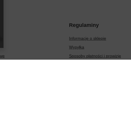
Regulaminy
ię
Informacje o sklepie
Wysyłka
owe
Sposoby płatności i prowizje
ionych produktów
Regulamin
sakcji
Polityka prywatności
Odstąpienie od umowy