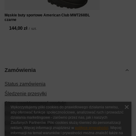
Męskie buty sportowe American Club MWT268BL
czarne
144,00 zł
/
szt.
Zamówienia
Status zamówienia
Śledzenie przesyłki
Chcę zareklamować produkt
Wykorzystujemy pliki cookies do prawidłowego działania serwisu,
aby oferować funkcje społecznościowe, analizować ruch i prowadzić
Chcę zwrócić produkt
działania marketingowe - zarówno przez nas, jak i naszych
Chcę wymienić produkt
Zaufanych Partnerów. Pliki cookies służą również do personalizacji
reklam. Więcej informacji znajdziesz w
polityce prywatności
. Więcej
Kontakt
informacji na temat warunków i prywatności można znaleźć także na