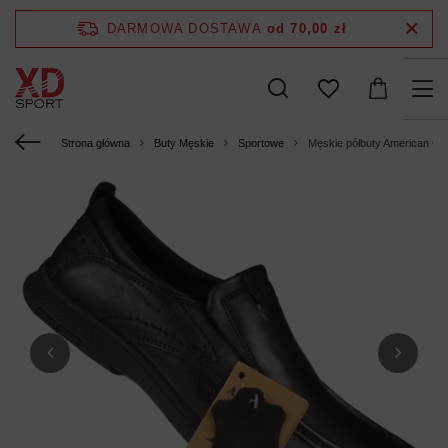
DARMOWA DOSTAWA
od 70,00 zł
Strona główna
Buty Męskie
Sportowe
Męskie półbuty American C