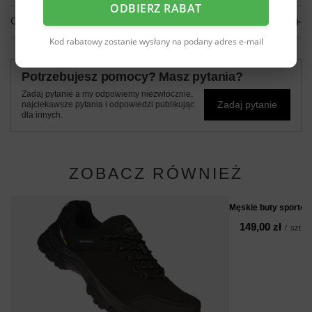
ODBIERZ RABAT
OPINIE
(0)
Kod rabatowy zostanie wysłany na podany adres e-mail
Potrzebujesz pomocy? Masz pytania?
Zadaj pytanie a my odpowiemy niezwłocznie,
Zadaj pytanie
najciekawsze pytania i odpowiedzi publikując
dla innych.
ZOBACZ RÓWNIEŻ
Męskie buty sporto
149,00 zł
/
szt.