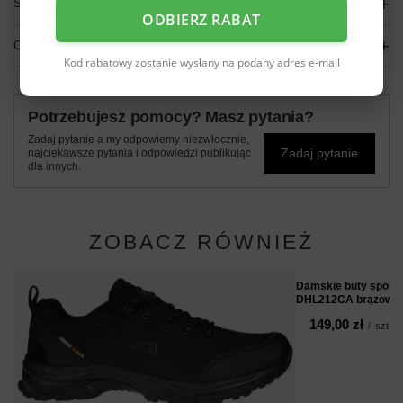
SZCZEGÓŁOWE DANE
ODBIERZ RABAT
OPINIE
(0)
Kod rabatowy zostanie wysłany na podany adres e-mail
Potrzebujesz pomocy? Masz pytania?
Zadaj pytanie a my odpowiemy niezwłocznie,
Zadaj pytanie
najciekawsze pytania i odpowiedzi publikując
dla innych.
ZOBACZ RÓWNIEŻ
Damskie buty sport
DHL212CA brązowe
149,00 zł
/
szt.