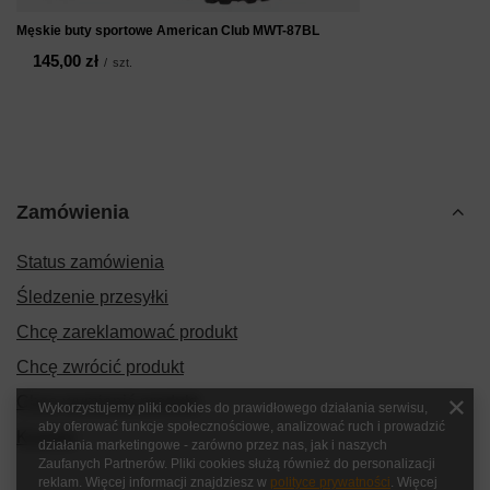
Męskie buty sportowe American Club MWT-87BL
145,00 zł
/
szt.
Zamówienia
Status zamówienia
Śledzenie przesyłki
Chcę zareklamować produkt
Chcę zwrócić produkt
Chcę wymienić produkt
Wykorzystujemy pliki cookies do prawidłowego działania serwisu,
aby oferować funkcje społecznościowe, analizować ruch i prowadzić
Kontakt
działania marketingowe - zarówno przez nas, jak i naszych
Zaufanych Partnerów. Pliki cookies służą również do personalizacji
reklam. Więcej informacji znajdziesz w
polityce prywatności
. Więcej