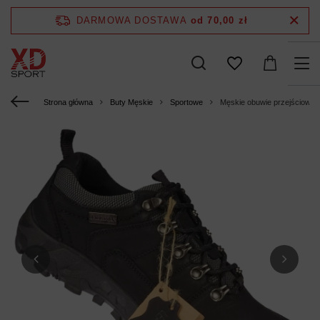
DARMOWA DOSTAWA
od 70,00 zł
Strona główna
Buty Męskie
Sportowe
Męskie obuwie przejściowe