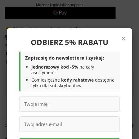
Możesz kupić także poprzez:
Produkt dostępny w bardzo małej ilości
×
Darmowa i szybka dostawa
ODBIERZ 5% RABATU
14
dni na łatwy zwrot
Sprawdź, w którym sklepie obejrzysz i kupisz od ręki
Zapisz się do newslettera i zyskaj:
Bezpieczne zakupy
Jednorazowy kod -5%
na cały
asortyment
Comiesięczne
kody rabatowe
dostępne
Darmowa dostawa do paczkomatu lub punktu
tylko dla subskrybentów
odbioru
Smile - dostawy ze sklepów internetowych przy zamówieniu od
70,00 zł
są za
darmo
Więcej informacji.
OPIS