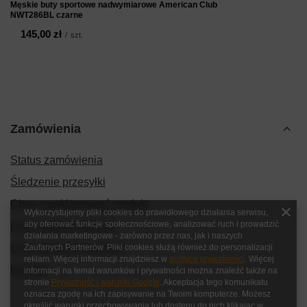
Męskie buty sportowe nadwymiarowe American Club
NWT286BL czarne
145,00 zł
/
szt.
Zamówienia
Status zamówienia
Śledzenie przesyłki
Chcę zareklamować produkt
Wykorzystujemy pliki cookies do prawidłowego działania serwisu,
aby oferować funkcje społecznościowe, analizować ruch i prowadzić
Chcę zwrócić produkt
działania marketingowe - zarówno przez nas, jak i naszych
Chcę wymienić produkt
Zaufanych Partnerów. Pliki cookies służą również do personalizacji
reklam. Więcej informacji znajdziesz w
polityce prywatności
. Więcej
Kontakt
informacji na temat warunków i prywatności można znaleźć także na
stronie
Prywatność i warunki Google
. Akceptacja tego komunikatu
oznacza zgodę na ich zapisywanie na Twoim komputerze. Możesz
określić warunki przechowywania lub dostępu do nich klikając w