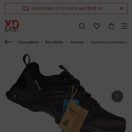
DARMOWA DOSTAWA
od 70,00 zł
Strona główna
Buty Męskie
Sportowe
Męskie buty trekkingowe A