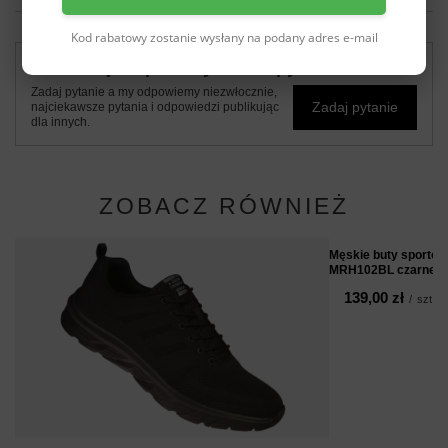
Kod rabatowy zostanie wysłany na podany adres e-mail
Potrzebujesz pomocy? Masz pytania?
Zadaj pytanie a my odpowiemy niezwłocznie,
Zadaj pytanie
najciekawsze pytania i odpowiedzi publikując
dla innych.
ZOBACZ RÓWNIEŻ
Męskie buty sporto
MRH102BL czarne
139,00 zł
/
szt.