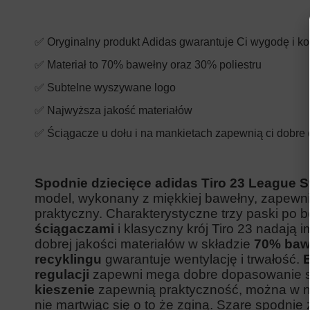
✅ Oryginalny produkt Adidas gwarantuje Ci wygodę i ko
✅ Materiał to 70% bawełny oraz 30% poliestru
✅ Subtelne wyszywane logo
✅ Najwyższa jakość materiałów
✅ Ściągacze u dołu i na mankietach zapewnią ci dobr
Spodnie dziecięce adidas Tiro 23 League
model,
wykonany
z miękkiej bawełny, zapewni
praktyczny. Charakterystyczne trzy paski po b
ściągaczami
i klasyczny krój Tiro 23 nadają
dobrej jakości materiałów w składzie
70% bawe
recyklingu
gwarantuje wentylację i trwałość.
E
regulacji
zapewni mega dobre dopasowanie sp
kieszenie
zapewnią praktyczność, można w ni
nie martwiąc się o to że zginą. Szare spodnie 