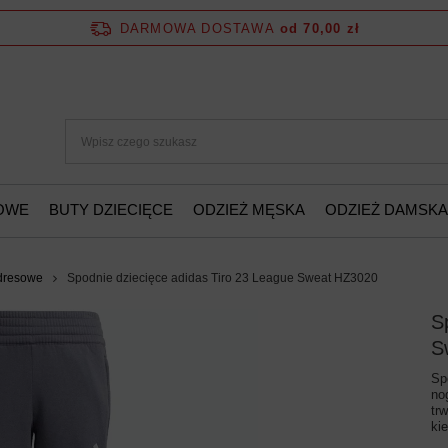
DARMOWA DOSTAWA
od 70,00 zł
ŻOWE
BUTY DZIECIĘCE
ODZIEŻ MĘSKA
ODZIEŻ DAMSKA
dresowe
Spodnie dziecięce adidas Tiro 23 League Sweat HZ3020
S
S
Sp
no
tr
ki