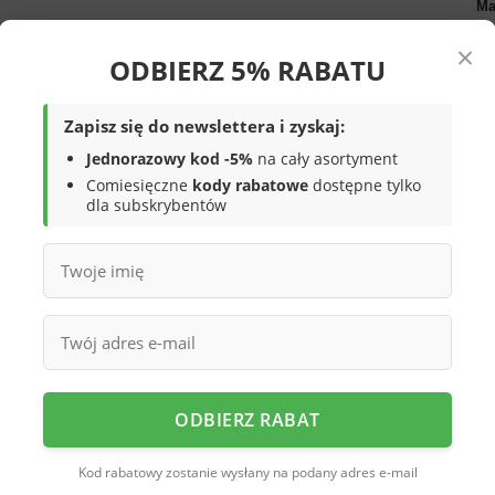
Ma
×
Sy
ODBIERZ 5% RABATU
mfort użytkowania
Be
Zapisz się do newslettera i zyskaj:
Jednorazowy kod -5%
na cały asortyment
Comiesięczne
kody rabatowe
dostępne tylko
dla subskrybentów
e dopasowanie i wygodę w użytkowaniu
 Sweat HZ3020
to sportowy
a komfort, wygodę oraz jest
bardzo
okach dodają stylu,
zwężane nogawki ze
 im dynamiczny wygląd. Wykorzystanie
łny i 30% poliestru z
lastyczna talia z sznurkiem do
ODBIERZ RABAT
odni do sylwetki a
zasuwane
ch schować najpotrzebniejsze drobiazgi
Kod rabatowy zostanie wysłany na podany adres e-mail
z
wyszywanym
logo adidas, to idealny