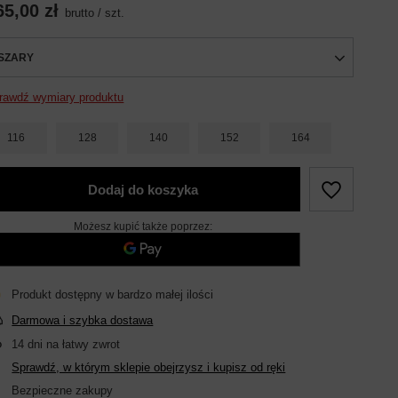
65,00 zł
brutto
/
szt.
SZARY
rawdź wymiary produktu
116
128
140
152
164
Dodaj do koszyka
Możesz kupić także poprzez:
Produkt dostępny w bardzo małej ilości
Darmowa i szybka dostawa
14
dni na łatwy zwrot
Sprawdź, w którym sklepie obejrzysz i kupisz od ręki
Bezpieczne zakupy