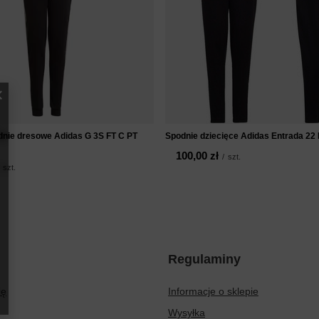
dnie dresowe Adidas G 3S FT C PT
Spodnie dziecięce Adidas Entrada 2
100,00 zł
/
szt.
szt.
Regulaminy
ię
Informacje o sklepie
Wysyłka