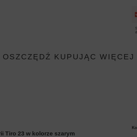
S
OSZCZĘDŹ KUPUJĄC WIĘCEJ
Ko
rii Tiro 23 w kolorze szarym