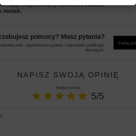
ewniając nieprzerwany komfort.
Produkt
m metek.
rzebujesz pomocy? Masz pytania?
Zadaj py
iezwłocznie, najciekawsze pytania i odpowiedzi publikując
dla innych.
NAPISZ SWOJĄ OPINIĘ
Twoja ocena:
5/5
ii