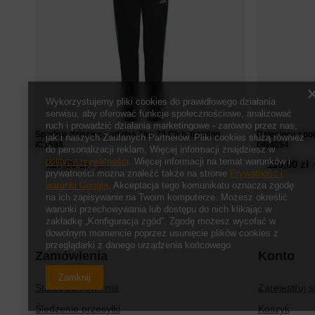
Wykorzystujemy pliki cookies do prawidłowego działania
serwisu, aby oferować funkcje społecznościowe, analizować
ruch i prowadzić działania marketingowe - zarówno przez nas,
Spodnie dziecięce adidas Tiro 23 Club Training
Dziecięce spo
jak i naszych Zaufanych Partnerów. Pliki cookies służą również
IC1588
GN4054
do personalizacji reklam. Więcej informacji znajdziesz w
polityce prywatności
. Więcej informacji na temat warunków i
127,00 zł
119,00 zł
/
szt.
/
prywatności można znaleźć także na stronie
Prywatność i
warunki Google
. Akceptacja tego komunikatu oznacza zgodę
na ich zapisywanie na Twoim komputerze. Możesz określić
warunki przechowywania lub dostępu do nich klikając w
zakładkę „Konfiguracja zgód”. Zgodę możesz wycofać w
dowolnym momencie poprzez usunięcie plików cookies z
przeglądarki z danego urządzenia końcowego.
Zamówienia
Konto
Zamknij
Status zamówienia
Zarejestruj s
Śledzenie przesyłki
Koszyk