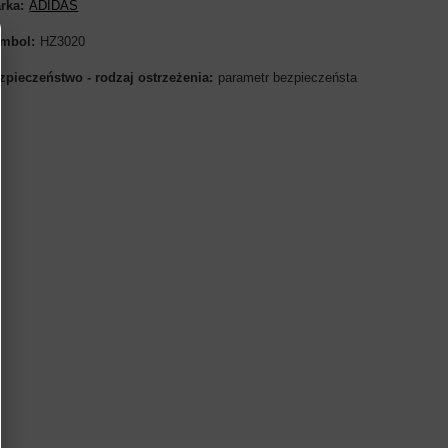
rka
ADIDAS
mbol
HZ3020
zpieczeństwo - rodzaj ostrzeżenia
parametr bezpieczeństa