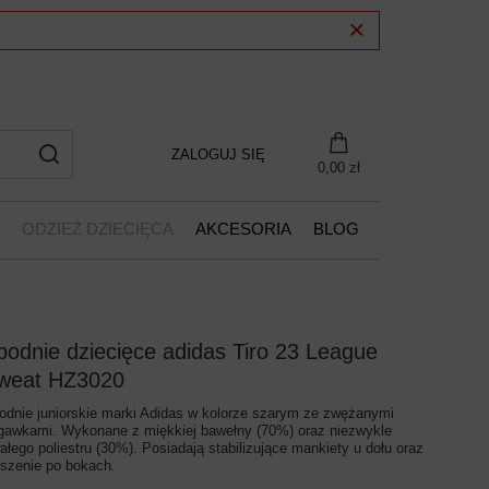
ZALOGUJ SIĘ
0,00 zł
ODZIEŻ DZIECIĘCA
AKCESORIA
BLOG
podnie dziecięce adidas Tiro 23 League
weat HZ3020
odnie juniorskie marki Adidas w kolorze szarym ze zwężanymi
gawkami. Wykonane z miękkiej bawełny (70%) oraz niezwykle
wałego poliestru (30%). Posiadają stabilizujące mankiety u dołu oraz
eszenie po bokach.